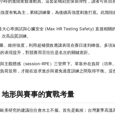
10 小時的進階業餘運動員。這套架構刻意保留彈性，讀者可依自
低強度有氧為主，累積訓練量，為後續高強度刺激打底。此階段
大心率測試與心臟安全 (Max HR Testing Safety) 直
3 次高品質訓練。
量、維持強度，利用超補償效應讓表現在賽日達到峰值。多項減量研
% 的表現提升，對競賽而言往往是名次的關鍵差距。
主觀體感（session-RPE）三管齊下。單靠外在負荷（功
並用，才能在追求進步與避免過度訓練之間取得平衡。這也呼應了 Ma
、地形與賽事的實戰考量
歐美研究的建議往往會水土不服。首先是氣候：台灣夏季高溫高濕