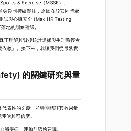
Sports & Exercise（MSSE）、
nce（IJSPP）等頂尖期刊持續關注，原因在於它同時牽
安全 (Max HR Testing
可落地的訓練建議。
y)，但真正理解其背後統計證據與生理路徑者
境依賴」。接下來，就讓我們從最紮實
afety) 的關鍵研究與量
具代表性的文獻，並特別標註其效果量
量化角度評估其可信度。
險與潛在心臟疾病，運動前篩檢建議。