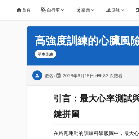
首頁
運動知識
詳情
CT Yeh 公路車基地
首頁
自行車
路跑
游泳
高強度訓練的心臟風
單車訓練
匿名
•
2026年6月15日
•
82 次觀看
引言：最大心率測試與心臟安
鍵拼圖
在路跑運動的訓練科學版圖中，最大心率測試