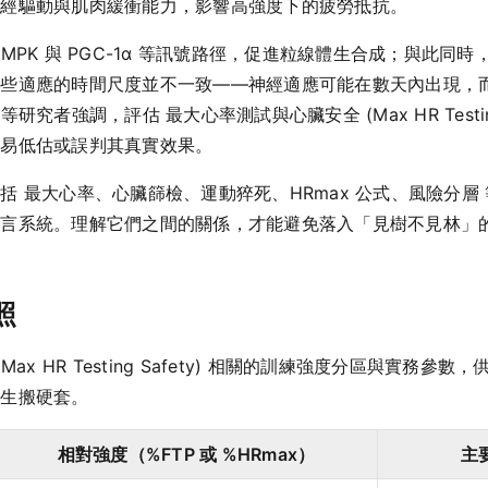
神經驅動與肌肉緩衝能力，影響高強度下的疲勞抵抗。
MPK 與 PGC-1α 等訊號路徑，促進粒線體生合成；與此同
這些適應的時間尺度並不一致——神經適應可能在數天內出現，
等研究者強調，評估 最大心率測試與心臟安全 (Max HR Testi
容易低估或誤判其真實效果。
括 最大心率、心臟篩檢、運動猝死、HRmax 公式、風險分層
語言系統。理解它們之間的關係，才能避免落入「見樹不見林」
照
ax HR Testing Safety) 相關的訓練強度分區與實務
勿生搬硬套。
相對強度（%FTP 或 %HRmax）
主