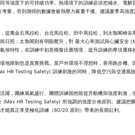
同等強度下的可持續功率。熱環境下的訓練必須把補水、電解質
afety) 的執行考量，否則測得的數據會被熱壓力嚴重干擾。建議夏
勃，從萬金石馬拉松、台北馬拉松、田中馬拉松，到太魯閣峽谷
；太魯閣則有明顯爬升，對 最大心率測試與心臟安全 (Max HR T
與氣候特性，在訓練中刻意模擬比賽情境，提升訓練的專項遷移
與場地限制也是真實挑戰。當戶外環境不理想時，善用跑步機、
x HR Testing Safety) 訓練刺激的同時，降低空污與
群活躍，團練風氣盛行。團體訓練固然能提升動機與強度刺激，
Max HR Testing Safety) 所強調的強度分佈原則。
能真正享受極化訓練（80/20 原則）帶來的長期紅利。