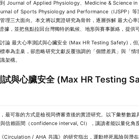
of Applied Physiology、Medicine & Science in 
nal Journal of Sports Physiology and Performa
三大面向。本文將以實證研究為骨幹，逐層拆解 最大心率測試與心臟
與量化證據，並把焦點拉回台灣獨特的氣候、地形與賽事脈絡，提供
最大心率測試與心臟安全 (Max HR Testing Safet
指標奉為圭臬，卻忽略研究文獻反覆強調的「個體差異」與「情
知識架構。
臟安全 (Max HR Testing S
間，最可靠的方式是檢視同儕審查後的實證研究。以下彙整數篇
）與信賴區間（confidence interval, CI），讓讀者能以
表於《Circulation / AHA 共識》的研究指出，運動猝死風