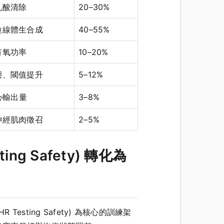
乳酸清除
20–30%
粒線體生合成
40–55%
有氧功率
10–20%
態、閾值提升
5–12%
、心輸出量
3–8%
神經肌肉徵召
2–5%
g Safety) 轉化為
ting Safety) 為核心的訓練架