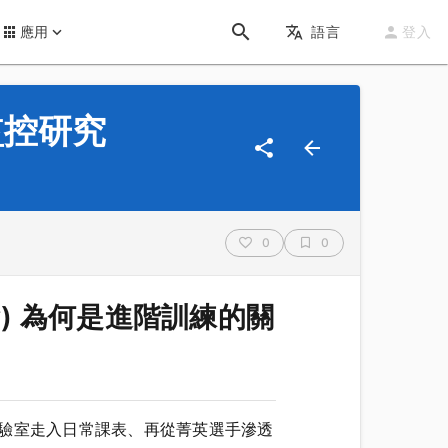
應用
語言
登入
監控研究
0
0
ety) 為何是進階訓練的關
十年從實驗室走入日常課表、再從菁英選手滲透