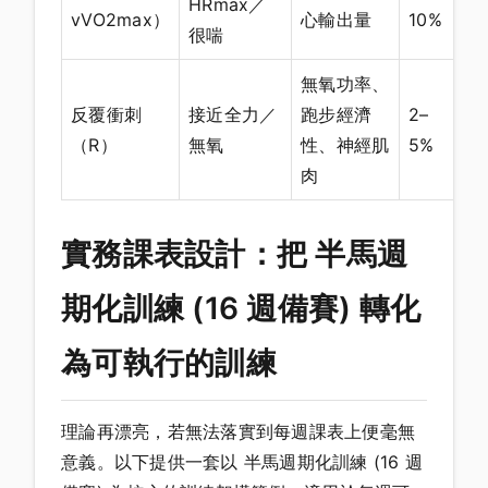
HRmax／
vVO2max）
心輸出量
10%
很喘
無氧功率、
反覆衝刺
接近全力／
跑步經濟
2–
（R）
無氧
性、神經肌
5%
肉
實務課表設計：把 半馬週
期化訓練 (16 週備賽) 轉化
為可執行的訓練
理論再漂亮，若無法落實到每週課表上便毫無
意義。以下提供一套以 半馬週期化訓練 (16 週