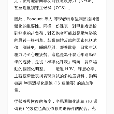
足，便可能滑向非功能性過度努力（NFOR）
甚至過度訓練症候群（OTS）。
因此，Bosquet 等人 等學者特別強調監控與個
體化的重要性。同樣一份課表，對甲跑者是恰
到好處的超負荷，對乙跑者可能就是壓垮駱駝
的最後一根稻草。影響個體反應的因素包括遺
傳、訓練史、睡眠品質、營養狀態、日常生活
壓力乃至心理疲勞。這也是為什麼近年運動科
學的趨勢，是從「標準化課表」轉向「資料驅
動的個體化調整」——透過 HRV、靜息心率、
主觀疲勞量表與表現測試的多維度資料，動態
微調 半馬週期化訓練 (16 週備賽) 的施加劑
量。
從營養與恢復的角度，半馬週期化訓練 (16 週
備賽) 的效益也高度依賴周邊條件的配合。充