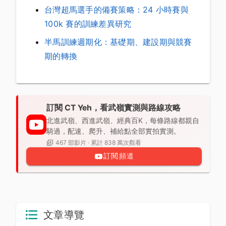
台灣超馬選手的備賽策略：24 小時賽與
100k 賽的訓練差異研究
半馬訓練週期化：基礎期、建設期與競賽
期的轉換
訂閱 CT Yeh，看武嶺實測與路線攻略
北進武嶺、西進武嶺、經典百K，每條路線都親自
騎過，配速、爬升、補給點全部實拍實測。
467 部影片 · 累計 838 萬次觀看
訂閱頻道
文章導覽