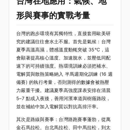
台灣在地應用：氣候、地
形與賽事的實戰考量
台灣的跑步環境有其獨特性，直接套用歐美研
究的建議往往會水土不服。首先是氣候：台灣
夏季高溫高濕，體感溫度動輒突破 35°C，這
會顯著提高核心溫度、加速脫水，並壓低同配
速下的可持續強度。熱環境訓練必須把補水、
電解質與散熱策略納入 半馬週期化訓練 (16 週
備賽) 的執行考量，否則測得的數據會被熱壓
力嚴重干擾。建議夏季高強度課表安排在清晨
5–7 點或入夜後，善用河濱車道與樹蔭路段，
並在補給中加入電解質以對抗高排汗率。
其次是路線與賽事：台灣路跑賽事蓬勃，從萬
金石馬拉松、台北馬拉松、田中馬拉松，到太