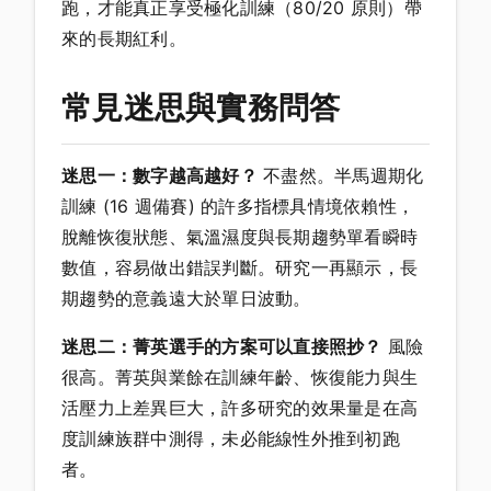
跑，才能真正享受極化訓練（80/20 原則）帶
來的長期紅利。
常見迷思與實務問答
迷思一：數字越高越好？
不盡然。半馬週期化
訓練 (16 週備賽) 的許多指標具情境依賴性，
脫離恢復狀態、氣溫濕度與長期趨勢單看瞬時
數值，容易做出錯誤判斷。研究一再顯示，長
期趨勢的意義遠大於單日波動。
迷思二：菁英選手的方案可以直接照抄？
風險
很高。菁英與業餘在訓練年齡、恢復能力與生
活壓力上差異巨大，許多研究的效果量是在高
度訓練族群中測得，未必能線性外推到初跑
者。