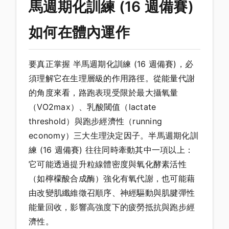
馬週期化訓練 (16 週備賽)
如何在體內運作
要真正掌握 半馬週期化訓練 (16 週備賽)，必
須理解它在生理層級的作用路徑。從能量代謝
的角度來看，路跑表現受限於最大攝氧量
（VO2max）、乳酸閾值（lactate
threshold）與跑步經濟性（running
economy）三大生理決定因子。半馬週期化訓
練 (16 週備賽) 往往同時牽動其中一項以上：
它可能透過提升粒線體密度與氧化酵素活性
（如檸檬酸合成酶）強化有氧代謝，也可能藉
由改變肌纖維徵召順序、神經驅動與肌腱彈性
能量回收，影響高強度下的疲勞抵抗與跑步經
濟性。