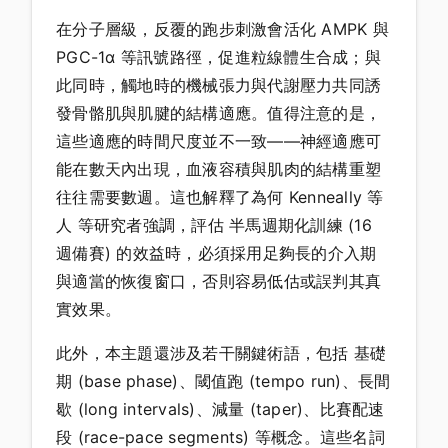
在分子層級，反覆的跑步刺激會活化 AMPK 與
PGC-1α 等訊號路徑，促進粒線體生合成；與
此同時，觸地時的機械張力與代謝壓力共同誘
發骨骼肌與肌腱的結構適應。值得注意的是，
這些適應的時間尺度並不一致——神經適應可
能在數天內出現，血液容積與肌肉的結構重塑
往往需要數週。這也解釋了為何 Kenneally 等
人 等研究者強調，評估 半馬週期化訓練 (16
週備賽) 的效益時，必須採用足夠長的介入期
與適當的恢復窗口，否則容易低估或誤判其真
實效果。
此外，本主題還涉及若干關鍵術語，包括 基礎
期 (base phase)、閾值跑 (tempo run)、長間
歇 (long intervals)、減量 (taper)、比賽配速
段 (race-pace segments) 等概念。這些名詞