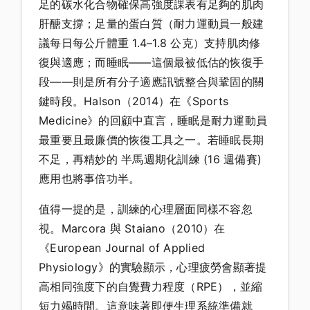
足的碳水化合物確保高強度課表有足夠的肌肉
肝醣支撐；足量的蛋白質（耐力運動員一般建
議每日每公斤體重 1.4–1.8 公克）支持肌肉修
復與適應；而睡眠——這個最被低估的恢復手
段——則是所有分子適應訊號整合與鞏固的關
鍵時段。Halson（2014）在《Sports
Medicine》的回顧中直言，睡眠是耐力運動員
最重要且最廉價的恢復工具之一。若睡眠長期
不足，再精妙的 半馬週期化訓練 (16 週備賽)
應用也將事倍功半。
值得一提的是，訓練的心理層面同樣不容忽
視。Marcora 與 Staiano（2010）在
《European Journal of Applied
Physiology》的實驗顯示，心理疲勞會顯著提
高相同強度下的自覺費力程度（RPE），並縮
短力竭時間。這意味著即便生理系統準備就