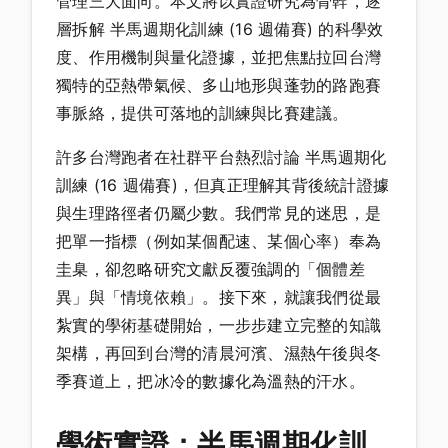
管理三大面向。本文將以實證研究為骨幹，逐
層拆解 半馬週期化訓練 (16 週備賽) 的科學效
度、作用機制與量化證據，並把焦點拉回台灣
獨特的亞熱帶氣候、多山地形與蓬勃的路跑賽
事脈絡，提供可落地的訓練與比賽建議。
許多台灣跑者在社群平台熱烈討論 半馬週期化
訓練 (16 週備賽)，但真正理解其背後統計證據
與生理路徑者仍屬少數。我們常見的迷思，是
把單一指標（例如某個配速、某個心率）奉為
圭臬，卻忽略研究文獻反覆強調的「個體差
異」與「情境依賴」。接下來，就讓我們從最
紮實的學術基礎開始，一步步建立完整的知識
架構，再回到台灣的清晨河濱、濕熱午後與冬
季賽道上，把冰冷的數據化為溫熱的汗水。
學術實證：半馬週期化訓