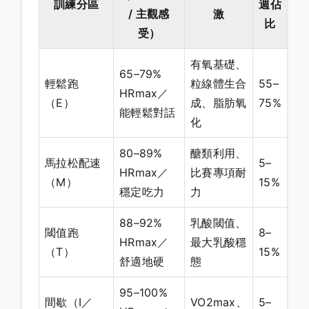
訓練分區
週佔
/ 主觀感
激
比
受）
有氧基礎、
65–79%
輕鬆跑
粒線體生合
55–
HRmax／
（E）
成、脂肪氧
75%
能輕鬆對話
化
80–89%
醣類利用、
馬拉松配速
5–
HRmax／
比賽專項耐
（M）
15%
穩定吃力
力
88–92%
乳酸閾值、
閾值跑
8–
HRmax／
最大乳酸穩
（T）
15%
舒適地硬
態
95–100%
間歇（I／
VO2max、
5–