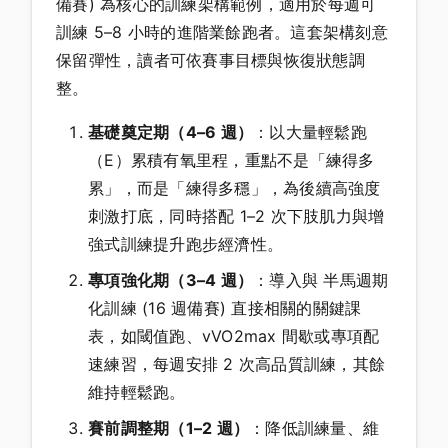
備賽) 為核心的訓練架構範例，適用於每週可
訓練 5–8 小時的進階業餘跑者。這套架構刻意
保留彈性，讀者可依賽事目標與恢復狀態調
整。
基礎奠定期（4–6 週）
：以大量輕鬆跑
（E）累積有氧里程，重點不是「練得多
累」，而是「練得多穩」，為後續高強度
刺激打底，同時搭配 1–2 次下肢肌力與增
強式訓練提升跑步經濟性。
專項強化期（3–4 週）
：導入與 半馬週期
化訓練 (16 週備賽) 直接相關的關鍵課
表，如閾值跑、vVO2max 間歇或專項配
速練習，每週安排 2 次高品質訓練，其餘
維持輕鬆跑。
賽前調整期（1–2 週）
：降低訓練量、維