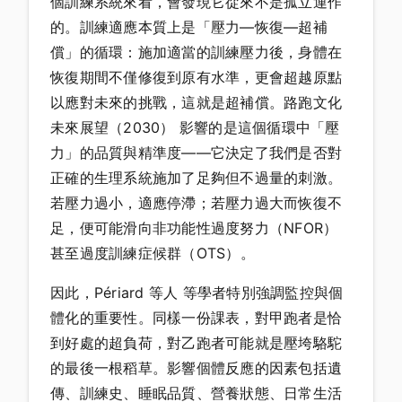
個訓練系統來看，會發現它從來不是孤立運作
的。訓練適應本質上是「壓力—恢復—超補
償」的循環：施加適當的訓練壓力後，身體在
恢復期間不僅修復到原有水準，更會超越原點
以應對未來的挑戰，這就是超補償。路跑文化
未來展望（2030） 影響的是這個循環中「壓
力」的品質與精準度——它決定了我們是否對
正確的生理系統施加了足夠但不過量的刺激。
若壓力過小，適應停滯；若壓力過大而恢復不
足，便可能滑向非功能性過度努力（NFOR）
甚至過度訓練症候群（OTS）。
因此，Périard 等人 等學者特別強調監控與個
體化的重要性。同樣一份課表，對甲跑者是恰
到好處的超負荷，對乙跑者可能就是壓垮駱駝
的最後一根稻草。影響個體反應的因素包括遺
傳、訓練史、睡眠品質、營養狀態、日常生活