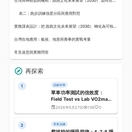
生理與神經肌肉機制：路跑文化未來展望（2030） 如何在體內運作
表二：跑步訓練強度分區與應用對照
實務課表設計：把 路跑文化未來展望（2030） 轉化為可執行的訓練
台灣在地應用：氣候、地形與賽事的實戰考量
常見迷思與實務問答
再探索
訓練科學
1
單車功率測試的信效度：
Field Test vs Lab VO2max
的關聯性
2026年5月27日
136
0
單車訓練
2
爬坡時的呼吸節律：4-7-8 呼