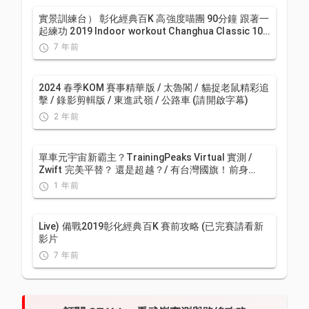
實景訓練台） 彰化經典百K 高強度喵團 90分鐘 跟著一
起練功 2019 Indoor workout Changhua Classic 100
Taiwan
7 年前
2024 春季KOM 賽事精華版 / 太魯閣 / 貓捉老鼠精彩追
擊 / 錄影剪輯版 / 東進武嶺 / 公路車 (請開啟字幕)
2 年前
單車元宇宙新霸主？TrainingPeaks Virtual 實測 /
Zwift 完美平替？ 還是超越？/ 有台灣國旗！前身
indieVelo / 公路車 / CT Yeh
1 年前
Live) 備戰2019彰化經典百K 賽前攻略 (已完賽請看新
影片
7 年前