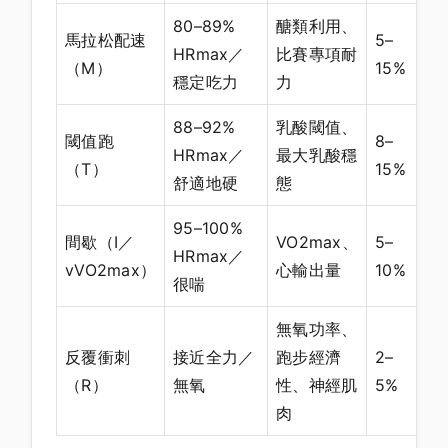
80–89%
醣類利用、
馬拉松配速
5–
HRmax／
比賽專項耐
（M）
15%
穩定吃力
力
88–92%
乳酸閾值、
閾值跑
8–
HRmax／
最大乳酸穩
（T）
15%
舒適地硬
態
95–100%
間歇（I／
VO2max、
5–
HRmax／
vVO2max）
心輸出量
10%
很喘
無氧功率、
反覆衝刺
接近全力／
跑步經濟
2–
（R）
無氧
性、神經肌
5%
肉