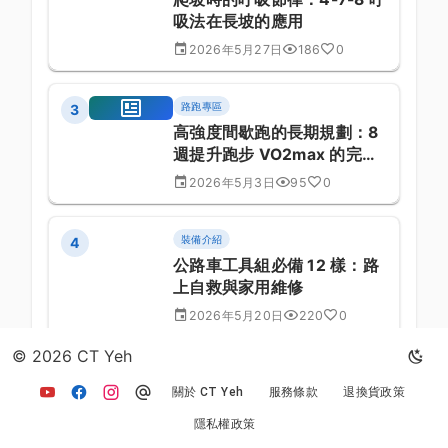
吸法在長坡的應用
2026年5月27日
186
0
路跑專區
3
高強度間歇跑的長期規劃：8
週提升跑步 VO2max 的完整
課表
2026年5月3日
95
0
裝備介紹
4
公路車工具組必備 12 樣：路
上自救與家用維修
2026年5月20日
220
0
© 2026 CT Yeh
關於 CT Yeh
服務條款
退換貨政策
返回文章列表
隱私權政策