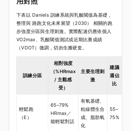
用對照
下表以 Daniels 訓練系統與乳酸閾值為基礎，
整理與 路跑文化未來展望（2030） 相關的跑
步強度分區與生理刺激。實際配速仍應依個人
VO2max、乳酸閾值測試或近期比賽成績
（VDOT）微調，切勿生搬硬套。
相對強度
建議
（%HRmax
主要生理刺
訓練分區
週佔
/ 主觀感
激
比
受）
有氧基礎、
65–79%
輕鬆跑
粒線體生合
55–
HRmax／
（E）
成、脂肪氧
75%
能輕鬆對話
化