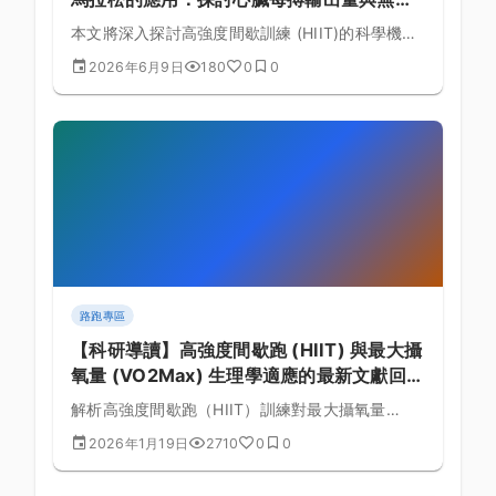
耐力的生理實證與課表規劃的黃金法則
本文將深入探討高強度間歇訓練 (HIIT)的科學機
制，結合全程馬拉松的生理需求，詳細解析心臟每
2026年6月9日
180
0
0
搏輸出量與無氧耐力的理論基礎與具體訓練課表排
定。
路跑專區
【科研導讀】高強度間歇跑 (HIIT) 與最大攝
氧量 (VO2Max) 生理學適應的最新文獻回
顧：臨床醫學與運動表現關係探討 (第 106
解析高強度間歇跑（HIIT）訓練對最大攝氧量
篇)
（VO2Max）的生理學適應機制，提供間歇課表設
2026年1月19日
2710
0
0
計與恢復安排建議。