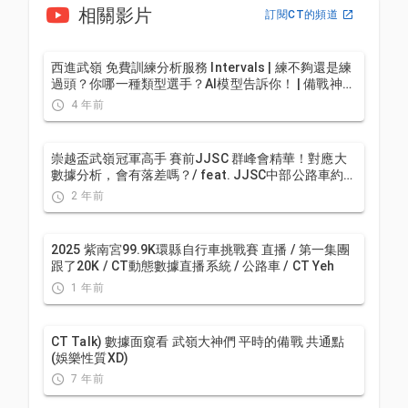
相關影片
訂閱CT的頻道
西進武嶺 免費訓練分析服務 Intervals | 練不夠還是練
過頭？你哪一種類型選手？AI模型告訴你！ | 備戰神器
| 公路車 訓練 | CT Yeh
4 年前
崇越盃武嶺冠軍高手 賽前JJSC 群峰會精華！對應大
數據分析，會有落差嗎？/ feat. JJSC中部公路車約騎
/公路車 / CT Yeh
2 年前
2025 紫南宮99.9K環縣自行車挑戰賽 直播 / 第一集團
跟了20K / CT動態數據直播系統 / 公路車 / CT Yeh
1 年前
CT Talk) 數據面窺看 武嶺大神們 平時的備戰 共通點
(娛樂性質XD)
7 年前