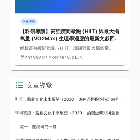
路跑專區
【科研導讀】高強度間歇跑 (HIIT) 與最大攝
氧量 (VO2Max) 生理學適應的最新文獻回
顧：國際科研文獻編譯與導讀報告 (第 1279
解析高強度間歇跑（HIIT）訓練對最大攝氧量
篇)
（VO2Max）的生理學適應機制，提供間歇課表設
2026年3月5日
2692
0
0
計與恢復安排建議。
文章導覽
引言：路跑文化未來展望（2030） 為何是路跑進階訓練的關鍵拼圖
學術實證：路跑文化未來展望（2030） 的關鍵研究與量化數據
表一：關鍵研究一覽