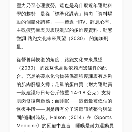
壓力乃至心理疲勞。這也是為什麼近年運動科
學的趨勢，是從「標準化課表」轉向「資料驅
動的個體化調整」——透過 HRV、靜息心率、
主觀疲勞量表與表現測試的多維度資料，動態
微調 路跑文化未來展望（2030） 的施加劑
量。
從營養與恢復的角度，路跑文化未來展望
（2030） 的效益也高度依賴周邊條件的配
合。充足的碳水化合物確保高強度課表有足夠
的肌肉肝醣支撐；足量的蛋白質（耐力運動員
一般建議每日每公斤體重 1.4–1.8 公克）支持
肌肉修復與適應；而睡眠——這個最被低估的
恢復手段——則是所有分子適應訊號整合與鞏
固的關鍵時段。Halson（2014）在《Sports
Medicine》的回顧中直言，睡眠是耐力運動員