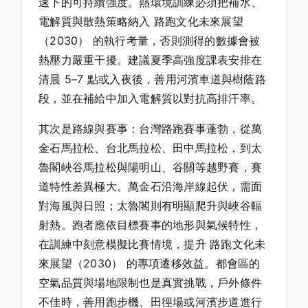
速下的可持續強度。熱環境訓練必須把補水、
電解質與散熱策略納入 路跑文化未來展望
（2030） 的執行考量，否則測得的數據會被
熱壓力嚴重干擾。建議夏季高強度課表安排在
清晨 5–7 點或入夜後，善用河濱車道與樹蔭路
段，並在補給中加入電解質以對抗高排汗率。
其次是路線與賽事：台灣路跑賽事蓬勃，從萬
金石馬拉松、台北馬拉松、田中馬拉松，到太
魯閣峽谷馬拉松與陽明山、谷關等越野賽，賽
道特性差異極大。萬金石沿海岸線起伏，需面
對海風與日照；太魯閣則有明顯爬升與峽谷輻
射熱。跑者應依目標賽事的地形與氣候特性，
在訓練中刻意模擬比賽情境，提升 路跑文化未
來展望（2030） 的專項遷移效益。都會區的
空氣品質與場地限制也是真實挑戰，戶外條件
不佳時，善用跑步機、田徑場或河濱步道進行