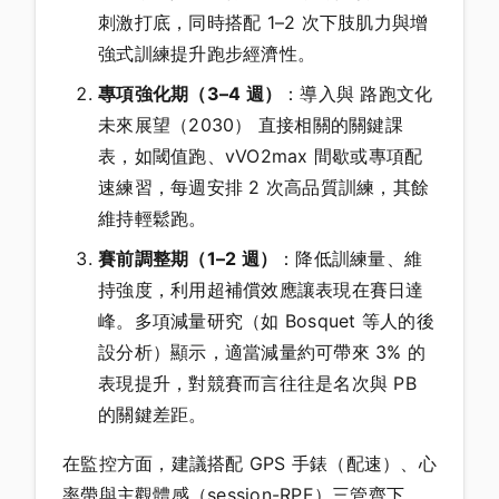
刺激打底，同時搭配 1–2 次下肢肌力與增
強式訓練提升跑步經濟性。
專項強化期（3–4 週）
：導入與 路跑文化
未來展望（2030） 直接相關的關鍵課
表，如閾值跑、vVO2max 間歇或專項配
速練習，每週安排 2 次高品質訓練，其餘
維持輕鬆跑。
賽前調整期（1–2 週）
：降低訓練量、維
持強度，利用超補償效應讓表現在賽日達
峰。多項減量研究（如 Bosquet 等人的後
設分析）顯示，適當減量約可帶來 3% 的
表現提升，對競賽而言往往是名次與 PB
的關鍵差距。
在監控方面，建議搭配 GPS 手錶（配速）、心
率帶與主觀體感（session-RPE）三管齊下。