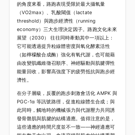
的角度來看，路跑表現受限於最大攝氧量
（VO2max）、乳酸閾值（lactate
threshold）與跑步經濟性（running
economy）三大生理決定因子。路跑文化未來
展望（2030） 往往同時牽動其中一項以上：
它可能透過提升粒線體密度與氧化酵素活性
（如檸檬酸合成酶）強化有氧代謝，也可能藉
由改變肌纖維徵召順序、神經驅動與肌腱彈性
能量回收，影響高強度下的疲勞抵抗與跑步經
濟性。
在分子層級，反覆的跑步刺激會活化 AMPK 與
PGC-1α 等訊號路徑，促進粒線體生合成；與
此同時，觸地時的機械張力與代謝壓力共同誘
發骨骼肌與肌腱的結構適應。值得注意的是，
這些適應的時間尺度並不一致——神經適應可