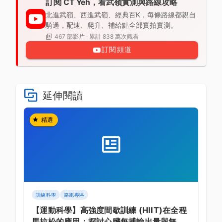
訂閱 CT Yeh，看武嶺實測與路線攻略
北進武嶺、西進武嶺、經典百K，每條路線都親自
騎過，配速、爬升、補給點全部實拍實測。
467 部影片 · 累計 838 萬次觀看
訂閱頻道
延伸閱讀
精選
訓練科學
路跑專區
【運動科學】高強度間歇訓練 (HIIT)在全程
馬拉松的應用：探討心臟每搏輸出量與無氧