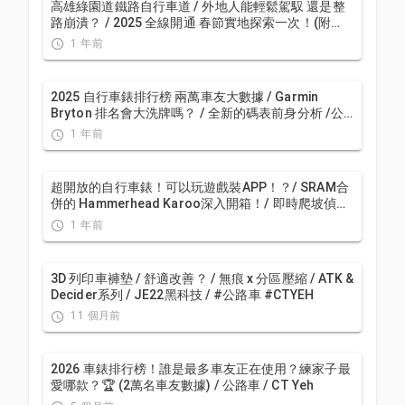
高雄綠園道鐵路自行車道 / 外地人能輕鬆駕馭 還是整
路崩潰？ / 2025 全線開通 春節實地探索一次！(附
GPS連結）/ 公路車 / CT Yeh
1 年前
2025 自行車錶排行榜 兩萬車友大數據 / Garmin
Bryton 排名會大洗牌嗎？ / 全新的碼表前身分析 /公
路車 / CT Yeh
1 年前
超開放的自行車錶！可以玩遊戲裝APP！？/ SRAM合
併的 Hammerhead Karoo深入開箱！/ 即時爬坡偵測
/ 全球導航地圖 / Garmin Bryton / CT Yeh
1 年前
3D 列印車褲墊 / 舒適改善？ / 無痕 x 分區壓縮 / ATK &
Decider系列 / JE22黑科技 / #公路車 #CTYEH
11 個月前
2026 車錶排行榜！誰是最多車友正在使用？練家子最
愛哪款？🏆 (2萬名車友數據) / 公路車 / CT Yeh