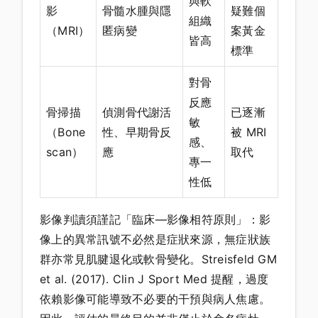
與軟
影
骨髓水腫與隱
疑難個
組織
（MRI）
匿病變
案黃金
皆高
標準
對骨
反應
骨掃描
偵測骨代謝活
已逐漸
敏
（Bone
性、早期骨反
被 MRI
感、
scan）
應
取代
專一
性低
影像判讀須謹記「臨床—影像相符原則」：影
像上的異常訊號不必然是症狀來源，無症狀族
群亦常見肌腱退化或軟骨變化。Streisfeld GM
et al. (2017). Clin J Sport Med 提醒，過度
依賴影像可能導致不必要的干預與病人焦慮。