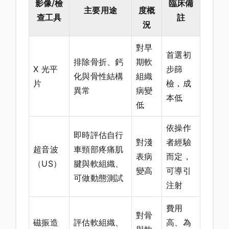
影像/檢
臨床備
主要用途
度概
查工具
註
況
對早
首選初
排除骨折、鈣
期軟
X 光平
步篩
化與骨性結構
組織
片
檢，成
異常
病變
本低
低
依操作
即時評估自行
對淺
者經驗
超音波
車頸部疼痛肌
表病
而定，
（US）
腱與軟組織、
變高
可導引
可做動態測試
注射
費用
對骨
磁振造
評估軟組織、
高、為