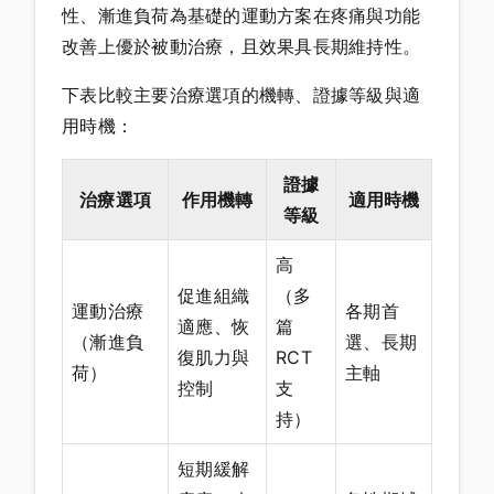
性、漸進負荷為基礎的運動方案在疼痛與功能
改善上優於被動治療，且效果具長期維持性。
下表比較主要治療選項的機轉、證據等級與適
用時機：
證據
治療選項
作用機轉
適用時機
等級
高
促進組織
（多
運動治療
各期首
適應、恢
篇
（漸進負
選、長期
復肌力與
RCT
荷）
主軸
控制
支
持）
短期緩解