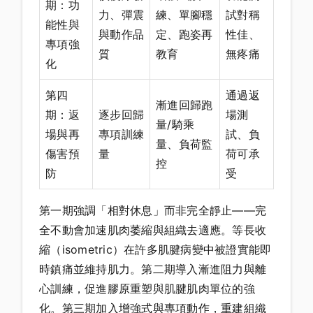
期：功
力、彈震
練、單腳穩
試對稱
能性與
與動作品
定、跑姿再
性佳、
專項強
質
教育
無疼痛
化
第四
通過返
漸進回歸跑
期：返
逐步回歸
場測
量/騎乘
場與再
專項訓練
試、負
量、負荷監
傷害預
量
荷可承
控
防
受
第一期強調「相對休息」而非完全靜止——完
全不動會加速肌肉萎縮與組織去適應。等長收
縮（isometric）在許多肌腱病變中被證實能即
時鎮痛並維持肌力。第二期導入漸進阻力與離
心訓練，促進膠原重塑與肌腱肌肉單位的強
化。第三期加入增強式與專項動作，重建組織