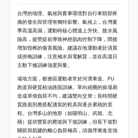
台灣的地理、氣候與賽事環境對自行車頸部疼
痛的發生與管理有獨特影響。氣候上，台灣夏
季高溫高濕，運動時核心體溫上升快、脫水風
險高，疲勞提前導致神經肌肉控制下降，間接
增加頸椎的傷害風險。建議在地運動者於清晨
或傍晚訓練，注意補水與電解質，並在高溫日
主動下修訓練強度與量。
場地方面，都會區運動者常於河濱車道、PU
跑道與硬質柏油路面訓練。單向繞圈的操場易
造成單側負荷不均，建議雙向交替；長時間硬
質路面則應搭配適當的鞋具與逐步累積的里
程。台灣多山的地形（如陽明山、武嶺、北
橫）提供豐富的爬坡與下坡訓練，但長下坡對
關節與肌腱的離心負荷極高，須循序漸進並強