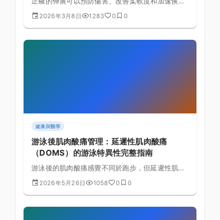
正確的伸展可以預防傷害、改善柔軟度和加速恢
復。為自行車手設計的完整伸展流程，包含騎前動
2026年3月8日
1283
0
0
態伸展和騎後靜態伸展。
健康與醫學
游泳後肌肉酸痛管理：延遲性肌肉酸痛
（DOMS）的游泳特異性完整指南
游泳後的肌肉酸痛感覺不同於跑步，但延遲性肌肉
酸痛（DOMS）同樣會影響訓練效果。本文解析游
2026年5月26日
1058
0
0
泳特異性 DOMS 的成因，並提供冷熱水療、主動
恢復、伸展與營養策略的完整恢復流程。