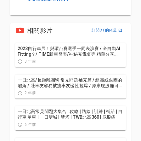
相關影片
訂閱CT的頻道
2023自行車展！與環台賽選手一同表演賽 / 全自動AI
Fitting？/ TIME新車發表/神秘充電桌等 精華分享
VLOG | CT Yeh | 公路車
3 年前
一日北高/長距離團騎 常見問題補充篇 / 組團或跟團的
眉角 / 壯車友容易被瘦車友慢性拉爆 / 原來屁股痛可能
是這個原因...？ / 風場配速法 / 公路車 / CT Yeh
2 年前
一日北高常見問題大集合 | 攻略 | 路線 | 訓練 | 補給 | 自
行車 單車 | 一日雙城 | 雙塔 | TWB北高360 | 屁股痛
6 年前