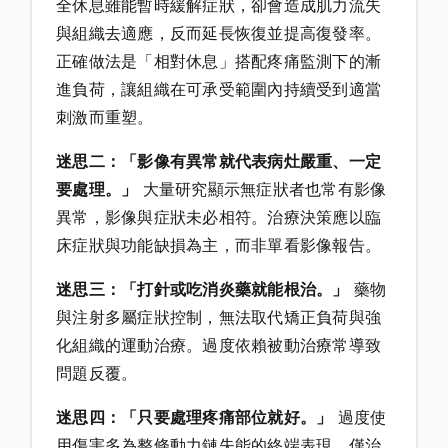
全休息雖能暫時緩解症狀，卻會造成肌力流失
與組織去適應，反而延長恢復並提高復發率。
正確做法是「相對休息」搭配疼痛監測下的漸
進負荷，讓組織在可承受範圍內持續受到適當
刺激而重塑。
迷思二：「影像有異常就代表病灶嚴重、一定
要處理。」
大量研究顯示無症狀者也常有影像
異常，影像與症狀未必相符。治療決策應以臨
床症狀與功能缺損為主，而非單看影像報告。
迷思三：「打針或吃消炎藥就能根治。」
藥物
與注射多屬症狀控制，無法取代矯正負荷與強
化組織的運動治療。過度依賴被動治療常導致
問題反覆。
迷思四：「只要處理疼痛部位就好。」
過度使
用傷害多為整條動力鏈失能的終端表現，僅治