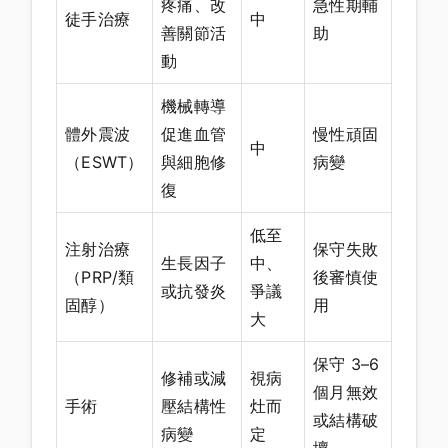
疼痛、改
急性期輔
徒手治療
中
善關節活
助
動
機械轉導
體外震波
促進血管
慢性頑固
中
（ESWT）
與細胞修
病變
復
低至
注射治療
保守失敗
生長因子
中、
（PRP/類
後審慎使
或抗發炎
爭議
固醇）
用
大
保守 3–6
修補或減
視病
個月無效
手術
壓結構性
灶而
或結構破
病變
定