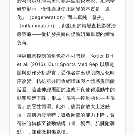
變為何以疼痛為主而非典型發炎表現。組織學
研究顯示，慢性過度使用病變的本質是「退
化」（degeneration）而非單純「發炎」
（inflammation），此觀念的轉變直接影響治
療策略——從抗發炎轉向促進組織重塑的漸進
負荷。
神經肌肉控制的角色亦不可忽視。Kotler DH
et al. (2016). Curr Sports Med Rep 以肌電
圖與動作分析證實，受傷者常出現肌肉活化時
序改變、拮抗肌共同收縮增加與本體感覺回饋
延遲。這些神經層面的適應不良使得運動中的
動態穩定下降，形成「傷害—控制惡化—再傷
害」的惡性循環。此外，疲勞會放大上述缺
損：當肌肉疲勞時，吸收衝擊的能力下降，負
荷被迫轉移至被動結構（骨、韌帶、肌腱附著
點），加速微損傷累積。