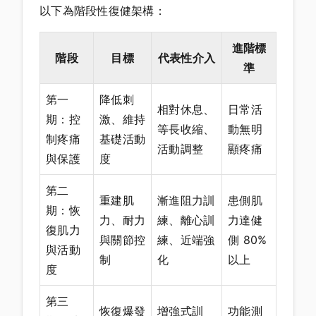
以下為階段性復健架構：
進階標
階段
目標
代表性介入
準
第一
降低刺
相對休息、
日常活
期：控
激、維持
等長收縮、
動無明
制疼痛
基礎活動
活動調整
顯疼痛
與保護
度
第二
重建肌
漸進阻力訓
患側肌
期：恢
力、耐力
練、離心訓
力達健
復肌力
與關節控
練、近端強
側 80%
與活動
制
化
以上
度
第三
恢復爆發
增強式訓
功能測