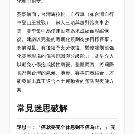
化離心耐受。
賽事層面，台灣馬拉松、自行車（如台灣自行
車登山王挑戰）、鐵人三項與越野跑賽事密
集，賽季集中易使運動者為求成績而壓縮恢
復。建議以完整的週期化規劃銜接目標賽事，
賽前減量、賽後給予充分恢復。醫療端則應強
化賽事現場的傷害辨識與分級能力，及早介入
以避免小傷拖成慢性病變。整體而言，將國際
實證與台灣的氣候、地形、賽事節奏結合，才
能發展出真正適合本土運動者的預防與復健方
案。
常見迷思破解
迷思一：「痛就要完全休息到不痛為止。」
完