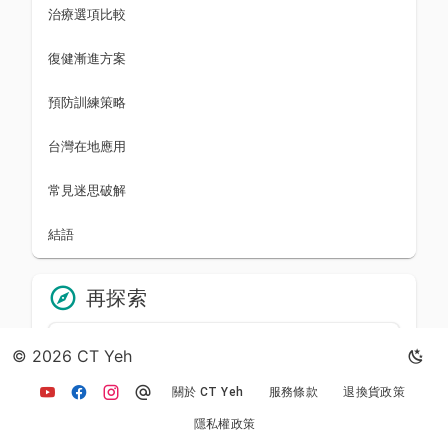
治療選項比較
復健漸進方案
預防訓練策略
台灣在地應用
常見迷思破解
結語
再探索
單車生活
1
© 2026 CT Yeh
夜騎文化：台灣夜騎路線與燈
具安全的完整指南
關於 CT Yeh
服務條款
退換貨政策
2026年5月26日
786
0
隱私權政策