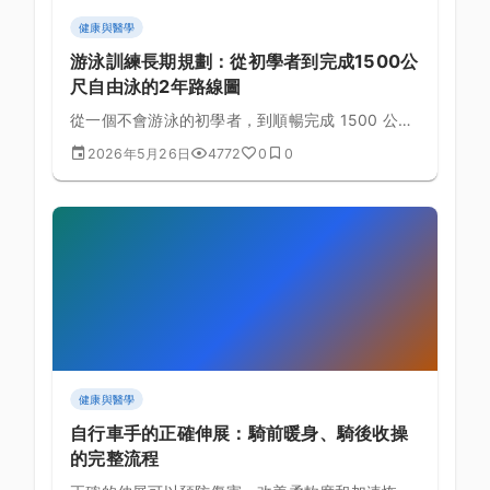
健康與醫學
游泳訓練長期規劃：從初學者到完成1500公
尺自由泳的2年路線圖
從一個不會游泳的初學者，到順暢完成 1500 公尺
自由泳——這個目標兩年內完全可行。本文提供詳
2026年5月26日
4772
0
0
細的分階段訓練路線圖，包含每週課表範本、里程
碑評估與常見瓶頸突破策略。
健康與醫學
自行車手的正確伸展：騎前暖身、騎後收操
的完整流程