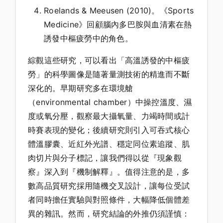
Roelands & Meeusen (2010)。《Sports
Medicine》回顧腦內多巴胺與血清素在熱
誘發中樞疲勞中的角色。
綜觀這些研究，可以看出「高溫誘發的中樞疲
勞」的科學圖像是隨著量測技術的精進而不斷
深化的。早期研究多在環境艙
（environmental chamber）中操控溫度、濕
度或氧分壓，觀察最大攝氧量、力竭時間或計
時賽表現的變化；後續研究則引入可吞式核心
體溫膠囊、近紅外光譜、穩定同位素追蹤、肌
肉切片與分子標記，讓我們得以從『現象觀
察』深入到『機制解釋』。值得注意的是，多
數高品質研究採用隨機交叉設計，讓每位受試
者同時擔任實驗與對照條件，大幅降低個體差
異的雜訊。然而，研究結論的外推仍須謹慎：