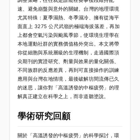
調整策略，往往就是誰能在賽事後段維持配
速、避免崩盤與意外的關鍵。台灣的地理環境
尤其特殊：夏季濕熱、冬季濕冷、擁有從海平
面直上 3275 公尺武嶺的極端海拔落差，再加
上都會空氣污染與颱風季節，使環境生理學在
本地運動社群的實務價值格外突出。本文將帶
你從細胞與系統層級的生理機制，走過國際頂
尖期刊的實證研究、劑量與效果的量化關係、
不同族群的反應差異，再到可直接操作的訓練
應用與台灣在地情境，最後破解坊間流傳已久
的迷思，讓你對「高溫誘發的中樞疲勞」的理
解真正建立在科學之上，而非道聽塗說。
學術研究回顧
關於「高溫誘發的中樞疲勞」的科學探討，環