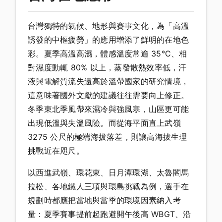
台灣獨特的氣候、地形與賽事文化，為「高溫
誘發的中樞疲勞」的應用增添了鮮明的在地色
彩。夏季高溫高濕，體感溫度常逾 35°C、相
對濕度動輒 80% 以上，蒸發散熱效率低，汗
液與電解質流失遠高於溫帶國家的研究情境，
這意味著國外文獻的建議往往需要向上修正。
冬季東北季風帶來濕冷與強風寒，山區更可能
出現低溫與失溫風險。而從海平面直上武嶺
3275 公尺的極端海拔落差，則讓高海拔生理
挑戰近在咫尺。
以西進武嶺、環花東、日月潭環湖、太魯閣馬
拉松、各地鐵人三項與環島挑戰為例，選手在
規劃時都應把當地與當季的環境因素納入考
量：夏季賽事提前起跑避開午後高 WBGT、沿