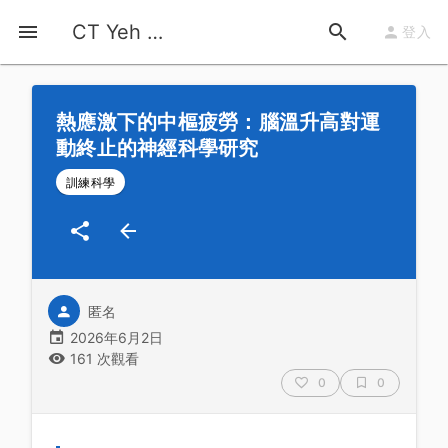
首頁
運動知識
詳情
CT Yeh 公路車基地
登入
熱應激下的中樞疲勞：腦溫升高對運
動終止的神經科學研究
訓練科學
匿名
2026年6月2日
161 次觀看
0
0