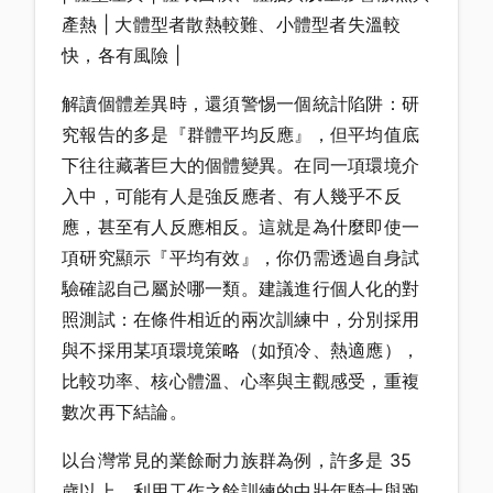
產熱 | 大體型者散熱較難、小體型者失溫較
快，各有風險 |
解讀個體差異時，還須警惕一個統計陷阱：研
究報告的多是『群體平均反應』，但平均值底
下往往藏著巨大的個體變異。在同一項環境介
入中，可能有人是強反應者、有人幾乎不反
應，甚至有人反應相反。這就是為什麼即使一
項研究顯示『平均有效』，你仍需透過自身試
驗確認自己屬於哪一類。建議進行個人化的對
照測試：在條件相近的兩次訓練中，分別採用
與不採用某項環境策略（如預冷、熱適應），
比較功率、核心體溫、心率與主觀感受，重複
數次再下結論。
以台灣常見的業餘耐力族群為例，許多是 35
歲以上、利用工作之餘訓練的中壯年騎士與跑