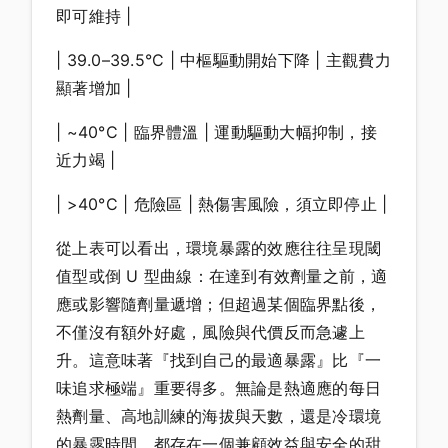
即可維持 |
| 39.0–39.5°C | 中樞驅動開始下降 | 主觀費力
顯著增加 |
| ~40°C | 臨界體溫 | 運動驅動大幅抑制，接
近力竭 |
| >40°C | 危險區 | 熱傷害風險，須立即停止 |
從上表可以看出，環境暴露的效應往往呈現閾
值型或倒 U 型曲線：在達到有效劑量之前，適
應或影響隨劑量遞增；但超過某個臨界點後，
不僅沒有額外好處，風險與代價反而急遽上
升。這意味著『找到自己的最適暴露』比『一
味追求極端』重要得多。無論是熱適應的每日
熱劑量、高地訓練的海拔與天數，還是冷環境
的暴露時間，都存在一個兼顧效益與安全的甜