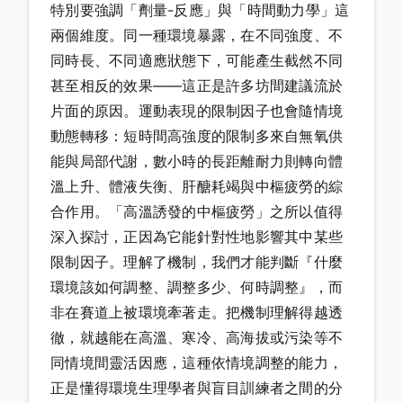
特別要強調「劑量-反應」與「時間動力學」這
兩個維度。同一種環境暴露，在不同強度、不
同時長、不同適應狀態下，可能產生截然不同
甚至相反的效果——這正是許多坊間建議流於
片面的原因。運動表現的限制因子也會隨情境
動態轉移：短時間高強度的限制多來自無氧供
能與局部代謝，數小時的長距離耐力則轉向體
溫上升、體液失衡、肝醣耗竭與中樞疲勞的綜
合作用。「高溫誘發的中樞疲勞」之所以值得
深入探討，正因為它能針對性地影響其中某些
限制因子。理解了機制，我們才能判斷『什麼
環境該如何調整、調整多少、何時調整』，而
非在賽道上被環境牽著走。把機制理解得越透
徹，就越能在高溫、寒冷、高海拔或污染等不
同情境間靈活因應，這種依情境調整的能力，
正是懂得環境生理學者與盲目訓練者之間的分