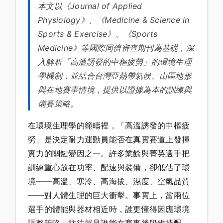
本文以《Journal of Applied
Physiology》、《Medicine & Science in
Sports & Exercise》、《Sports
Medicine》等國際同儕審查期刊為基礎，深
入解析「高溫誘發的中樞疲勞」的環境生理
學機制，並結合台灣亞熱帶氣候、山區地形
與在地賽事情境，提供以證據為本的訓練與
備賽策略。
在環境生理學的範疇裡，「高溫誘發的中樞疲
勞」是決定耐力運動員能否在真實賽道上發揮
實力的關鍵變因之一。許多業餘與菁英選手把
訓練重心放在功率、配速與裝備，卻低估了環
境——高溫、寒冷、高海拔、濕度、空氣品質
——對人體生理的巨大衝擊。事實上，當兩位
選手的體能與器材相近時，誰更懂得因應環境