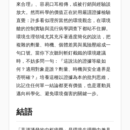
來合理』、容易口耳相傳，或被行銷與經驗談
放大。然而科學的價值正在於用嚴謹證據檢驗
直覺：許多看似理所當然的環境觀念，在環境
艙的控制實驗與流行病學調查下都站不住腳。
環境生理領域尤其充斥著過度簡化的說法，把
複雜的劑量、時機、個體差異與風險壓縮成一
句口號。當你下次聽到斬釘截鐵的環境建議
時，不妨多問一句：『這說法的證據等級如
何？適用對象是誰？劑量、時機與安全邊界是
否明確？』培養這種以證據為本的批判思維，
比記住任何單一結論都更有價值，也是運動員
邁向科學化、避免環境傷害的關鍵一步。
結語
「高溫誘發的中樞疲勞」是環境生理學中兼具