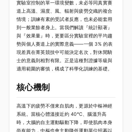
實驗室控制的單一環境變數，未必等同真實賽
道上高溫、濕度、風、輻射與疲勞交織的複合
情境；訓練有素的受試者反應，也未必能套用
到一般業餘者身上。當我們解讀『統計顯著』
與『效果量』時，更要區分實驗室裡的平均趨
勢與個人賽道上的實際意義——一個 3% 的表
現差異在菁英競技中可能決定名次，對休閒騎
士的意義則相對有限。正是這種對證據等級與
適用範圍的審慎，構成了科學化訓練的基礎。
核心機制
高溫下的疲勞不僅來自肌肉，更源於中樞神經
系統。當核心體溫接近約 40°C、腦溫升高
時，大腦的自主運動驅動下降，即使肌肉本身
尚有能力，中樞也會主動降低運動單位招募以