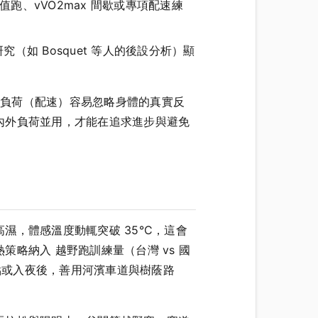
值跑、vVO2max 間歇或專項配速練
如 Bosquet 等人的後設分析）顯
外在負荷（配速）容易忽略身體的真實反
內外負荷並用，才能在追求進步與避免
，體感溫度動輒突破 35°C，這會
略納入 越野跑訓練量（台灣 vs 國
點或入夜後，善用河濱車道與樹蔭路