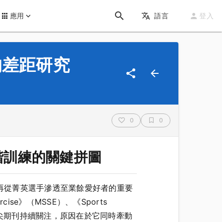
應用
語言
登入
的差距研究
0
0
階訓練的關鍵拼圖
、再從菁英選手滲透至業餘愛好者的重要
Exercise》（MSSE）、《Sports
（IJSPP）等頂尖期刊持續關注，原因在於它同時牽動