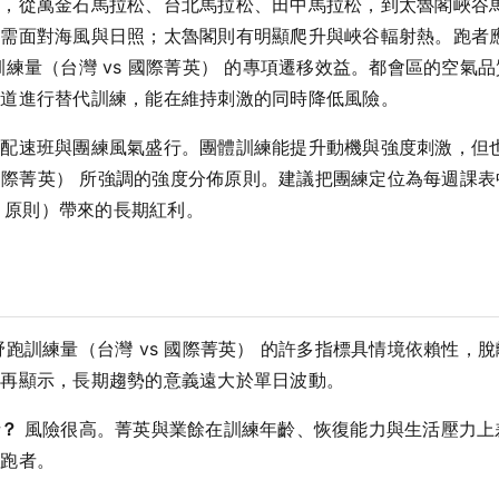
勃，從萬金石馬拉松、台北馬拉松、田中馬拉松，到太魯閣峽谷
，需面對海風與日照；太魯閣則有明顯爬升與峽谷輻射熱。跑者
訓練量（台灣 vs 國際菁英） 的專項遷移效益。都會區的空氣
步道進行替代訓練，能在維持刺激的同時降低風險。
，配速班與團練風氣盛行。團體訓練能提升動機與強度刺激，但
s 國際菁英） 所強調的強度分佈原則。建議把團練定位為每週課
0 原則）帶來的長期紅利。
跑訓練量（台灣 vs 國際菁英） 的許多指標具情境依賴性，
一再顯示，長期趨勢的意義遠大於單日波動。
抄？
風險很高。菁英與業餘在訓練年齡、恢復能力與生活壓力上
初跑者。