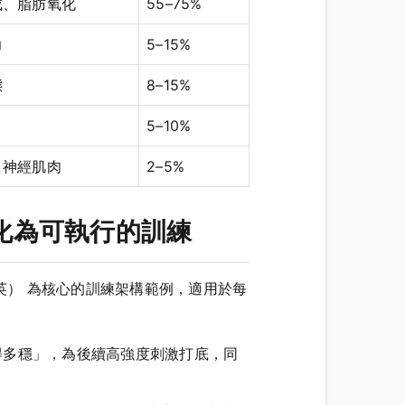
成、脂肪氧化
55–75%
力
5–15%
態
8–15%
5–10%
、神經肌肉
2–5%
轉化為可執行的訓練
英） 為核心的訓練架構範例，適用於每
得多穩」，為後續高強度刺激打底，同