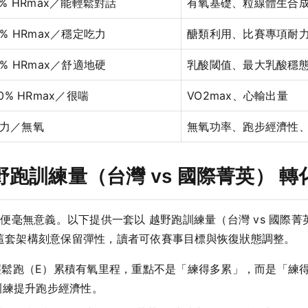
9% HRmax／能輕鬆對話
有氧基礎、粒線體生合
9% HRmax／穩定吃力
醣類利用、比賽專項耐
2% HRmax／舒適地硬
乳酸閾值、最大乳酸穩
00% HRmax／很喘
VO2max、心輸出量
力／無氧
無氧功率、跑步經濟性
野跑訓練量（台灣 vs 國際菁英） 
便毫無意義。以下提供一套以 越野跑訓練量（台灣 vs 國際菁
者。這套架構刻意保留彈性，讀者可依賽事目標與恢復狀態調整。
輕鬆跑（E）累積有氧里程，重點不是「練得多累」，而是「練
式訓練提升跑步經濟性。