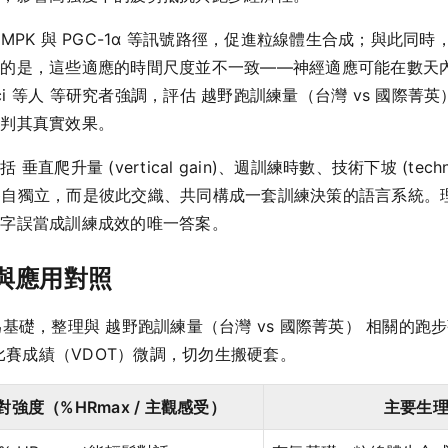
MPK 與 PGC-1α 等訊號路徑，促進粒線體生合成；與此同
意的是，這些適應的時間尺度並不一致——神經適應可能在數天
cci 等人 等研究者強調，評估 越野跑訓練量（台灣 vs 國際
誤判其真實效果。
升量 (vertical gain)、週訓練時數、技術下坡 (techni
些名詞並非各自獨立，而是彼此交織、共同構成一套訓練決策的語言系
數字誤當成訓練成效的唯一答案。
與應用對照
閾值為基礎，整理與 越野跑訓練量（台灣 vs 國際菁英） 相關
期比賽成績（VDOT）微調，切勿生搬硬套。
對強度（%HRmax / 主觀感受）
主要生