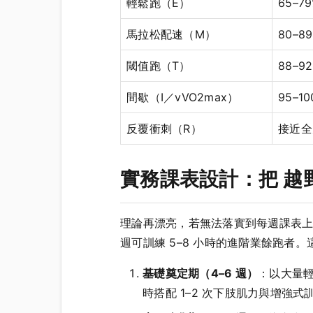
輕鬆跑（E）
65–7
馬拉松配速（M）
80–8
閾值跑（T）
88–9
間歇（I／vVO2max）
95–1
反覆衝刺（R）
接近全
實務課表設計：把 越
理論再漂亮，若無法落實到每週課表上
週可訓練 5–8 小時的進階業餘跑
基礎奠定期（4–6 週）
：以大量
時搭配 1–2 次下肢肌力與增強