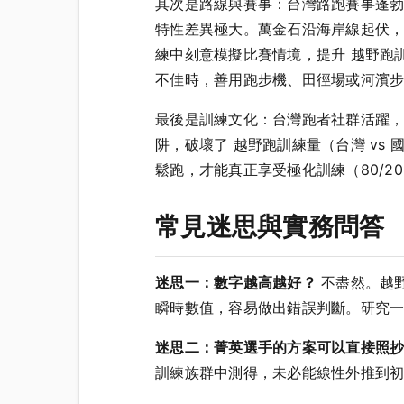
其次是路線與賽事：台灣路跑賽事蓬
特性差異極大。萬金石沿海岸線起伏
練中刻意模擬比賽情境，提升 越野跑
不佳時，善用跑步機、田徑場或河濱
最後是訓練文化：台灣跑者社群活躍
阱，破壞了 越野跑訓練量（台灣 v
鬆跑，才能真正享受極化訓練（80/2
常見迷思與實務問答
迷思一：數字越高越好？
不盡然。越野
瞬時數值，容易做出錯誤判斷。研究
迷思二：菁英選手的方案可以直接照
訓練族群中測得，未必能線性外推到