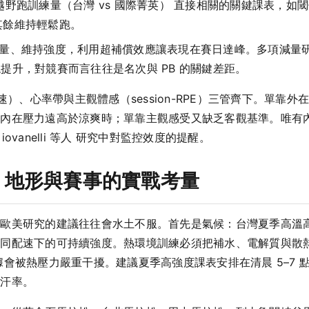
越野跑訓練量（台灣 vs 國際菁英） 直接相關的關鍵課表，如閾
其餘維持輕鬆跑。
量、維持強度，利用超補償效應讓表現在賽日達峰。多項減量研究（
現提升，對競賽而言往往是名次與 PB 的關鍵差距。
速）、心率帶與主觀體感（session-RPE）三管齊下。單靠
的內在壓力遠高於涼爽時；單靠主觀感受又缺乏客觀基準。唯有
vanelli 等人 研究中對監控效度的提醒。
、地形與賽事的實戰考量
歐美研究的建議往往會水土不服。首先是氣候：台灣夏季高溫高濕
同配速下的可持續強度。熱環境訓練必須把補水、電解質與散熱策
據會被熱壓力嚴重干擾。建議夏季高強度課表安排在清晨 5–7 
排汗率。