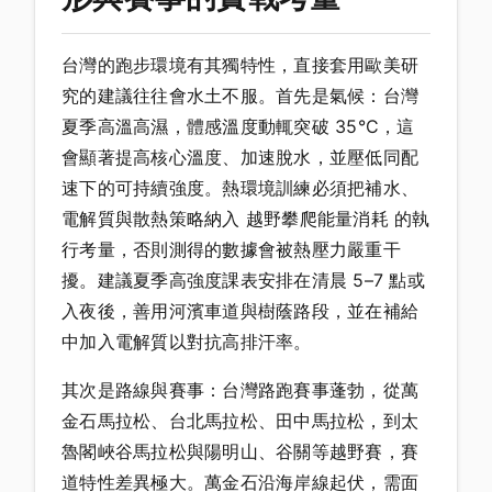
台灣的跑步環境有其獨特性，直接套用歐美研
究的建議往往會水土不服。首先是氣候：台灣
夏季高溫高濕，體感溫度動輒突破 35°C，這
會顯著提高核心溫度、加速脫水，並壓低同配
速下的可持續強度。熱環境訓練必須把補水、
電解質與散熱策略納入 越野攀爬能量消耗 的執
行考量，否則測得的數據會被熱壓力嚴重干
擾。建議夏季高強度課表安排在清晨 5–7 點或
入夜後，善用河濱車道與樹蔭路段，並在補給
中加入電解質以對抗高排汗率。
其次是路線與賽事：台灣路跑賽事蓬勃，從萬
金石馬拉松、台北馬拉松、田中馬拉松，到太
魯閣峽谷馬拉松與陽明山、谷關等越野賽，賽
道特性差異極大。萬金石沿海岸線起伏，需面