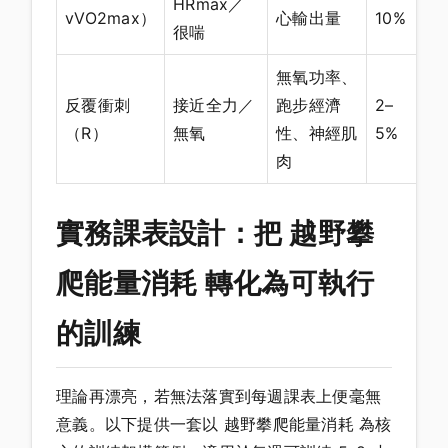
HRmax／
vVO2max）
心輸出量
10%
很喘
無氧功率、
反覆衝刺
接近全力／
跑步經濟
2–
（R）
無氧
性、神經肌
5%
肉
實務課表設計：把 越野攀
爬能量消耗 轉化為可執行
的訓練
理論再漂亮，若無法落實到每週課表上便毫無
意義。以下提供一套以 越野攀爬能量消耗 為核