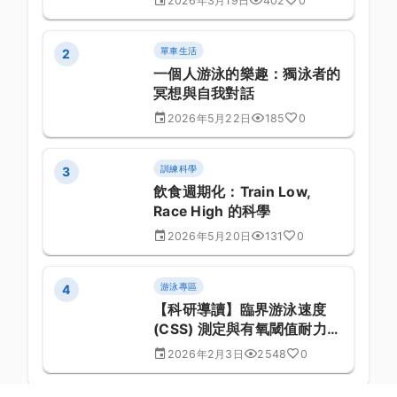
2026年3月19日
402
0
單車生活
2
一個人游泳的樂趣：獨泳者的
冥想與自我對話
2026年5月22日
185
0
訓練科學
3
飲食週期化：Train Low,
Race High 的科學
2026年5月20日
131
0
游泳專區
4
【科研導讀】臨界游泳速度
(CSS) 測定與有氧閾值耐力開
發之最新文獻分析：臨床醫學
2026年2月3日
2548
0
與運動表現關係探討 (第 804
篇)