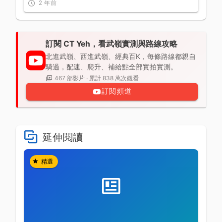
Yeh / feat. 緯緯
2 年前
訂閱 CT Yeh，看武嶺實測與路線攻略
北進武嶺、西進武嶺、經典百K，每條路線都親自
騎過，配速、爬升、補給點全部實拍實測。
467 部影片 · 累計 838 萬次觀看
訂閱頻道
延伸閱讀
精選