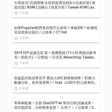
大禹嶺 到 武嶺牌樓 全程前後實況錄影 | 北進武嶺 | 東
進武嶺 | KOM | 訓練台 | 坡度分析 | Taiwan KOM Last
10 km HARD | 公路車
6 年前
如果Pogačar騎西進武嶺可以多快？會破2嗎？各種情
況深度推估探討 / 公路車 / CT Yeh
2 年前
2019 柯P 超越北高 第一集團實錄 (11小時實錄請參考
另一部影片) 一日雙城 一日北高 NeverStop Taiwan
Long Distance Cycling Challenge
7 年前
崇越盃武嶺冠軍高手 賽前JJSC 群峰會精華！對應大
數據分析，會有落差嗎？/ feat. JJSC中部公路車約騎
/公路車 / CT Yeh
2 年前
單車AI教練！全新 ChatGPT4o 幫你分析訓練成果！
排武嶺課表，分析騎車姿勢！ 太神了！ / 公路車 / CT