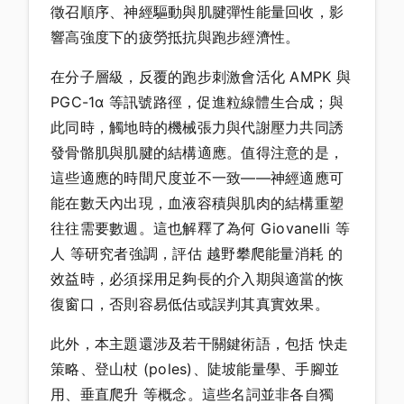
徵召順序、神經驅動與肌腱彈性能量回收，影
響高強度下的疲勞抵抗與跑步經濟性。
在分子層級，反覆的跑步刺激會活化 AMPK 與
PGC-1α 等訊號路徑，促進粒線體生合成；與
此同時，觸地時的機械張力與代謝壓力共同誘
發骨骼肌與肌腱的結構適應。值得注意的是，
這些適應的時間尺度並不一致——神經適應可
能在數天內出現，血液容積與肌肉的結構重塑
往往需要數週。這也解釋了為何 Giovanelli 等
人 等研究者強調，評估 越野攀爬能量消耗 的
效益時，必須採用足夠長的介入期與適當的恢
復窗口，否則容易低估或誤判其真實效果。
此外，本主題還涉及若干關鍵術語，包括 快走
策略、登山杖 (poles)、陡坡能量學、手腳並
用、垂直爬升 等概念。這些名詞並非各自獨