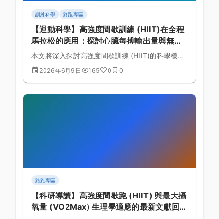
訓練科學
路跑專區
【運動科學】高強度間歇訓練 (HIIT)在全程
馬拉松的應用：探討心臟每搏輸出量與無氧
耐力的生理實證與課表規劃的黃金法則
本文將深入探討高強度間歇訓練 (HIIT)的科學機
制，結合全程馬拉松的生理需求，詳細解析心臟每
2026年6月9日
165
0
0
搏輸出量與無氧耐力的理論基礎與具體訓練課表排
定。
路跑專區
【科研導讀】高強度間歇跑 (HIIT) 與最大攝
氧量 (VO2Max) 生理學適應的最新文獻回
顧：臨床醫學與運動表現關係探討 (第 106