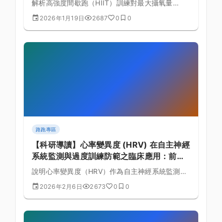
解析高強度間歇跑（HIIT）訓練對最大攝氧量
篇)
（VO2Max）的生理學適應機制，提供間歇課表設
2026年1月19日
2687
0
0
計與恢復安排建議。
路跑專區
【科研導讀】心率變異度 (HRV) 在自主神經
系統監測與過度訓練防範之臨床應用：前沿
運動生理學研究進展 (第 1309 篇)
說明心率變異度（HRV）作為自主神經系統監測工
具的原理，如何用於過度訓練防範，並提供訓練負
2026年2月6日
2673
0
0
荷調整的實務建議。