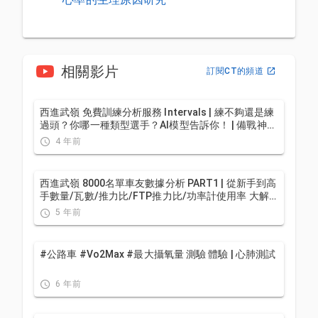
相關影片
訂閱CT的頻道
西進武嶺 免費訓練分析服務 Intervals | 練不夠還是練
過頭？你哪一種類型選手？AI模型告訴你！ | 備戰神器
| 公路車 訓練 | CT Yeh
4 年前
西進武嶺 8000名單車友數據分析 PART1 | 從新手到高
手數量/瓦數/推力比/FTP推力比/功率計使用率 大解
析 | 公路車 | CTYeh
5 年前
#公路車 #Vo2Max #最大攝氧量 測驗 體驗 | 心肺測試
6 年前