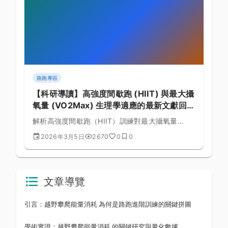
路跑專區
【科研導讀】高強度間歇跑 (HIIT) 與最大攝
氧量 (VO2Max) 生理學適應的最新文獻回
顧：國際科研文獻編譯與導讀報告 (第 1279
解析高強度間歇跑（HIIT）訓練對最大攝氧量
篇)
（VO2Max）的生理學適應機制，提供間歇課表設
2026年3月5日
2670
0
0
計與恢復安排建議。
文章導覽
引言：越野攀爬能量消耗 為何是路跑進階訓練的關鍵拼圖
學術實證：越野攀爬能量消耗 的關鍵研究與量化數據