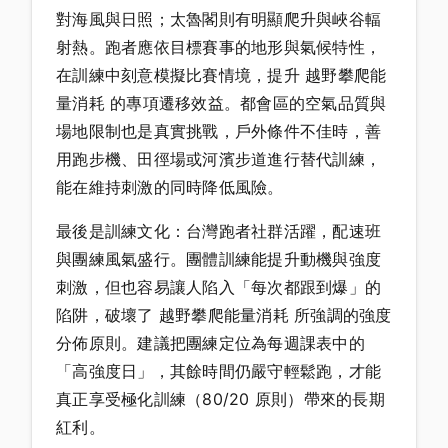
對海風與日照；太魯閣則有明顯爬升與峽谷輻
射熱。跑者應依目標賽事的地形與氣候特性，
在訓練中刻意模擬比賽情境，提升 越野攀爬能
量消耗 的專項遷移效益。都會區的空氣品質與
場地限制也是真實挑戰，戶外條件不佳時，善
用跑步機、田徑場或河濱步道進行替代訓練，
能在維持刺激的同時降低風險。
最後是訓練文化：台灣跑者社群活躍，配速班
與團練風氣盛行。團體訓練能提升動機與強度
刺激，但也容易讓人陷入「每次都跟到爆」的
陷阱，破壞了 越野攀爬能量消耗 所強調的強度
分佈原則。建議把團練定位為每週課表中的
「高強度日」，其餘時間仍嚴守輕鬆跑，才能
真正享受極化訓練（80/20 原則）帶來的長期
紅利。