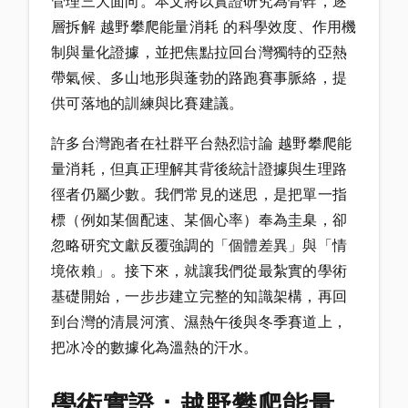
管理三大面向。本文將以實證研究為骨幹，逐
層拆解 越野攀爬能量消耗 的科學效度、作用機
制與量化證據，並把焦點拉回台灣獨特的亞熱
帶氣候、多山地形與蓬勃的路跑賽事脈絡，提
供可落地的訓練與比賽建議。
許多台灣跑者在社群平台熱烈討論 越野攀爬能
量消耗，但真正理解其背後統計證據與生理路
徑者仍屬少數。我們常見的迷思，是把單一指
標（例如某個配速、某個心率）奉為圭臬，卻
忽略研究文獻反覆強調的「個體差異」與「情
境依賴」。接下來，就讓我們從最紮實的學術
基礎開始，一步步建立完整的知識架構，再回
到台灣的清晨河濱、濕熱午後與冬季賽道上，
把冰冷的數據化為溫熱的汗水。
學術實證：越野攀爬能量