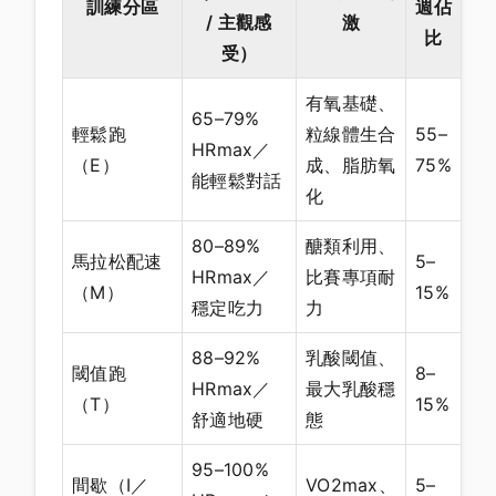
訓練分區
週佔
/ 主觀感
激
比
受）
有氧基礎、
65–79%
輕鬆跑
粒線體生合
55–
HRmax／
（E）
成、脂肪氧
75%
能輕鬆對話
化
80–89%
醣類利用、
馬拉松配速
5–
HRmax／
比賽專項耐
（M）
15%
穩定吃力
力
88–92%
乳酸閾值、
閾值跑
8–
HRmax／
最大乳酸穩
（T）
15%
舒適地硬
態
95–100%
間歇（I／
VO2max、
5–