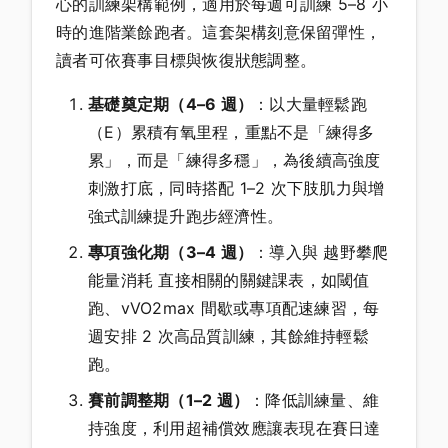
心的訓練架構範例，適用於每週可訓練 5–8 小
時的進階業餘跑者。這套架構刻意保留彈性，
讀者可依賽事目標與恢復狀態調整。
基礎奠定期（4–6 週）
：以大量輕鬆跑
（E）累積有氧里程，重點不是「練得多
累」，而是「練得多穩」，為後續高強度
刺激打底，同時搭配 1–2 次下肢肌力與增
強式訓練提升跑步經濟性。
專項強化期（3–4 週）
：導入與 越野攀爬
能量消耗 直接相關的關鍵課表，如閾值
跑、vVO2max 間歇或專項配速練習，每
週安排 2 次高品質訓練，其餘維持輕鬆
跑。
賽前調整期（1–2 週）
：降低訓練量、維
持強度，利用超補償效應讓表現在賽日達