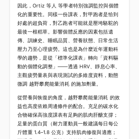
因此，Ortiz 等人 等學者特別強調監控與個體
化的重要性。同樣一份課表，對甲跑者是恰到
好處的超負荷，對乙跑者可能就是壓垮駱駝的
最後一根稻草。影響個體反應的因素包括遺
傳、訓練史、睡眠品質、營養狀態、日常生活
壓力乃至心理疲勞。這也是為什麼近年運動科
學的趨勢，是從「標準化課表」轉向「資料驅
動的個體化調整」——透過 HRV、靜息心率、
主觀疲勞量表與表現測試的多維度資料，動態
微調 越野攀爬能量消耗 的施加劑量。
從營養與恢復的角度，越野攀爬能量消耗 的效
益也高度依賴周邊條件的配合。充足的碳水化
合物確保高強度課表有足夠的肌肉肝醣支撐；
足量的蛋白質（耐力運動員一般建議每日每公
斤體重 1.4–1.8 公克）支持肌肉修復與適應；