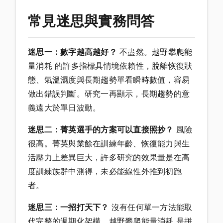
常見迷思與實務問答
迷思一：數字越高越好？
不盡然。越野攀爬能
量消耗 的許多指標具情境依賴性，脫離恢復狀
態、氣溫濕度與長期趨勢單看瞬時數值，容易
做出錯誤判斷。研究一再顯示，長期趨勢的意
義遠大於單日波動。
迷思二：菁英選手的方案可以直接照抄？
風險
很高。菁英與業餘在訓練年齡、恢復能力與生
活壓力上差異巨大，許多研究的效果量是在高
度訓練族群中測得，未必能線性外推到初跑
者。
迷思三：一招打天下？
沒有任何單一方法能取
代完整的週期化架構。越野攀爬能量消耗 是拼