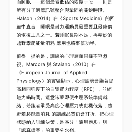
而睡眠——這個最被低估的恢復手段——則是
所有分子適應訊號整合與鞏固的關鍵時段。
Halson（2014）在《Sports Medicine》的回
顧中直言，睡眠是耐力運動員最重要且最廉價
的恢復工具之一。若睡眠長期不足，再精妙的
越野攀爬能量消耗 應用也將事倍功半。
值得一提的是，訓練的心理層面同樣不容忽
視。Marcora 與 Staiano（2010）在
《European Journal of Applied
Physiology》的實驗顯示，心理疲勞會顯著提
高相同強度下的自覺費力程度（RPE），並縮
短力竭時間。這意味著即便生理系統準備就
緒，若跑者承受高度心理壓力或動機低落，越
野攀爬能量消耗 的訓練品質仍會打折。把心理
狀態納入訓練決策，是區分「隨興跑步」與
「認真備賽」的重要分水嶺。