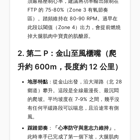
須嚴格壓制心率，建議將功率輸出限制在
FTP 的 75-80%（Zone 3 有氧節奏
區）。踏頻維持在 80-90 RPM。過早在
此段以閾值（Zone 4）出力，會提前燃燒
掉大腿肌肉中寶貴的肌醣原。
2. 第二 P：金山至風櫃嘴（爬
升約 600m，長度約 12 公里）
地形特點
：從金山出發，沿大湖路（北 28
鄉道）攀升。這段是全線最漫長、最沉悶
的爬坡。平均坡度在 7-9% 之間，幾乎沒
有任何平緩路段可以喘息，且沿途常有側
風。
踩踏節奏
：
「心率防守與意志力維持」
。
此時車手已完成了第一個下坡，大腿肌肉