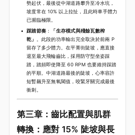
勢起伏，最後從中湖道路攀升至冷水坑，
坡度常在 10% 以上拉扯，且此時車手體力
已瀕臨極限。
踩踏節奏
：
「生存模式與殘餘瓦數榨
乾」
。此段的功率輸出完全取決於前兩 P
留存了多少體力。在平菁街陡坡，應直接
退至最大飛輪齒比，採用防守型坐姿踩
踏，踏頻即使降至 60 RPM 也要維持踩踏
的平順。中湖道路最後的陡坡，心率容許
短暫飆升至無氧閾值，咬緊牙關完成最後
衝刺。
第三章：齒比配置與肌群
轉換：應對 15% 陡坡與長