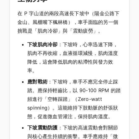
在 P 字山道的兩段高速長下坡中（陽金公路下
金山、風櫃嘴下楓林橋），車手面臨的另一個
挑戰是「肌肉冷卻」與「震動疲勞」。
下坡肌肉冷卻
：下坡時，心率迅速下降，
肌肉不再收縮，血液循環減慢，肌肉溫度
降低，這會降低肌肉的粘滯性與發力效
率。
應對戰術
：下坡時，車手不應完全停止踩
踏。應保持輕齒比，以 90-100 RPM 的踏
頻進行「空轉踩踏」（Zero-watt
spinning）。這能維持下肢動脈的舒張狀
態，促進微血管灌注，保持肌肉溫度。
下坡震動防護
：下坡的高速震動會對關節
與核心產生持續的衝擊。車手應維持「微