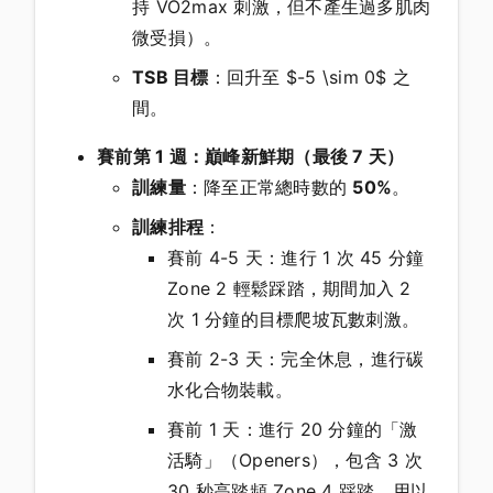
持 VO2max 刺激，但不產生過多肌肉
微受損）。
TSB 目標
：回升至 $-5 \sim 0$ 之
間。
賽前第 1 週：巔峰新鮮期（最後 7 天）
訓練量
：降至正常總時數的
50%
。
訓練排程
：
賽前 4-5 天：進行 1 次 45 分鐘
Zone 2 輕鬆踩踏，期間加入 2
次 1 分鐘的目標爬坡瓦數刺激。
賽前 2-3 天：完全休息，進行碳
水化合物裝載。
賽前 1 天：進行 20 分鐘的「激
活騎」（Openers），包含 3 次
30 秒高踏頻 Zone 4 踩踏，用以