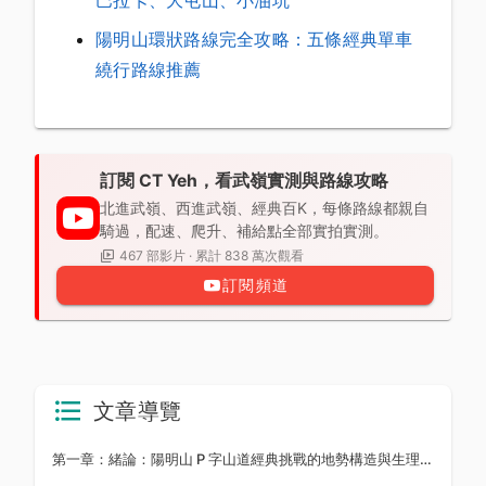
巴拉卡、大屯山、小油坑
陽明山環狀路線完全攻略：五條經典單車
繞行路線推薦
訂閱 CT Yeh，看武嶺實測與路線攻略
北進武嶺、西進武嶺、經典百K，每條路線都親自
騎過，配速、爬升、補給點全部實拍實測。
467 部影片 · 累計 838 萬次觀看
訂閱頻道
文章導覽
第一章：緒論：陽明山 P 字山道經典挑戰的地勢構造與生理學負荷特徵