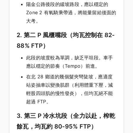
陽金公路後段的緩坡路段，應以穩定的
Zone 2 有氧騎乘帶過，將能量留給後面的
大考。
2. 第二 P 風櫃嘴段（均瓦控制在 82-
88% FTP）
此段的坡度較為單調，缺乏平坦段。車手
應以穩定的節奏（Tempo）前進。
在北 28 鄉道的幾個髮夾彎陡坡，應適度
站姿抽車以變換肌群（利用體重下壓，減
輕股四頭肌的慢性發炎），但均瓦絕不能
超過 FTP。
3. 第三 P 冷水坑段（全力以赴，榨乾
餘瓦，均瓦約 80-95% FTP）