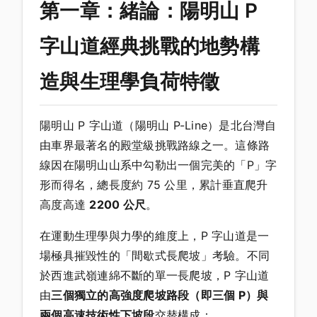
第一章：緒論：陽明山 P
字山道經典挑戰的地勢構
造與生理學負荷特徵
陽明山 P 字山道（陽明山 P-Line）是北台灣自
由車界最著名的殿堂級挑戰路線之一。這條路
線因在陽明山山系中勾勒出一個完美的「P」字
形而得名，總長度約 75 公里，累計垂直爬升
高度高達
2200 公尺
。
在運動生理學與力學的維度上，P 字山道是一
場極具摧毀性的「間歇式長爬坡」考驗。不同
於西進武嶺連綿不斷的單一長爬坡，P 字山道
由
三個獨立的高強度爬坡路段（即三個 P）與
兩個高速技術性下坡段
交替構成：