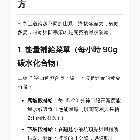
方
P 字山道跨越不同的山系，海拔落差大，氣候
多變，補給與防寒策略是完賽的最後防線。
1. 能量補給菜單（每小時 90g
碳水化合物）
由於 P 字山道包含長下坡，下坡是進食的黃金
時段：
爬坡段補給
：每 15-20 分鐘口服高濃度能
量水或吸食 1 包能量膠（以葡萄糖與果糖
2:1 的比例為主）。
下坡段補給
：在翻越小油坑頂點與風櫃嘴
頂點、開始下坡前的 1 分鐘，迅速吃下一