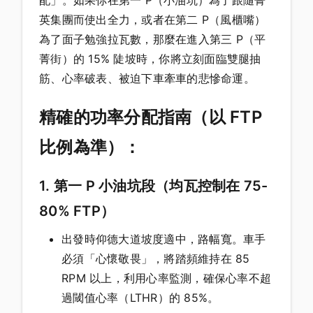
英集團而使出全力，或者在第二 P（風櫃嘴）
為了面子勉強拉瓦數，那麼在進入第三 P（平
菁街）的 15% 陡坡時，你將立刻面臨雙腿抽
筋、心率破表、被迫下車牽車的悲慘命運。
精確的功率分配指南（以 FTP
比例為準）：
1. 第一 P 小油坑段（均瓦控制在 75-
80% FTP）
出發時仰德大道坡度適中，路幅寬。車手
必須「心懷敬畏」，將踏頻維持在 85
RPM 以上，利用心率監測，確保心率不超
過閾值心率（LTHR）的 85%。