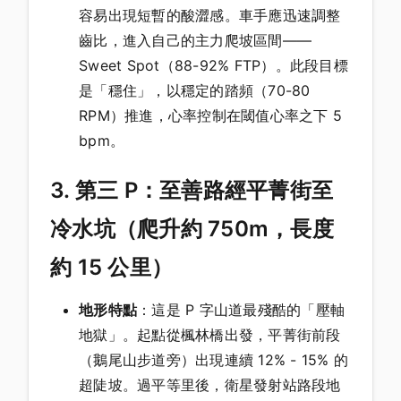
容易出現短暫的酸澀感。車手應迅速調整
齒比，進入自己的主力爬坡區間——
Sweet Spot（88-92% FTP）。此段目標
是「穩住」，以穩定的踏頻（70-80
RPM）推進，心率控制在閾值心率之下 5
bpm。
3. 第三 P：至善路經平菁街至
冷水坑（爬升約 750m，長度
約 15 公里）
地形特點
：這是 P 字山道最殘酷的「壓軸
地獄」。起點從楓林橋出發，平菁街前段
（鵝尾山步道旁）出現連續 12% - 15% 的
超陡坡。過平等里後，衛星發射站路段地