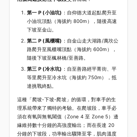
第一 P (小油坑)
：自仰德大道起點爬升至
小油坑頂點（海拔約 800m），隨後高速
下坡至金山。
第二 P (風櫃嘴)
：自金山走大湖路/萬坎公
路爬升至風櫃嘴頂點（海拔約 600m），
隨後下坡至楓林橋/至善路。
第三 P (冷水坑)
：自至善路經平菁街、平
等里爬升至冷水坑（海拔約 750m），抵
達挑戰終點。
這種「爬坡-下坡-爬坡」的循環，對車手的生
理系統帶來了獨特的考驗。在爬坡段，車手必
須在有氧與無氧閾值（Zone 4 至 Zone 5）邊
緣維持數十分鐘的高強度輸出；而在長達 20
分鐘的下坡段，功率輸出驟降至零，肌肉溫度