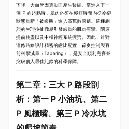
下降，大血管因震動而產生緊繃。當進入下一
個 P 的起點時，肌肉必須在極短時間內從冷卻
狀態重新「被喚醒」進入高瓦數踩踏。這種劇
烈的生理拉扯極易引發嚴重的肌肉痙攣、醣原
提前耗盡以及中樞神經系統疲勞。因此，針對
這條路線設計精密的齒比配置、節奏控制與賽
前科學減量（Tapering），是安全順利完賽並
突破個人最佳紀錄的科學保障。
第二章：三大 P 路段剖
析：第一 P 小油坑、第二
P 風櫃嘴、第三 P 冷水坑
的爬坡節奏