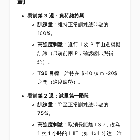
劃
賽前第 3 週：負荷維持期
訓練量
：維持正常訓練總時數的
100%。
高強度刺激
：進行 1 次 P 字山道模擬
訓練（只騎前兩 P，確認齒比與補
給）。
TSB 目標
：維持在 $-10 \sim -20$
之間（適度疲勞）。
賽前第 2 週：減量第一階段
訓練量
：降至正常訓練總時數的
75%
。
高強度刺激
：取消長距離 LSD，改為
1 次 1 小時的 HIIT（如 4x4 分鐘，維