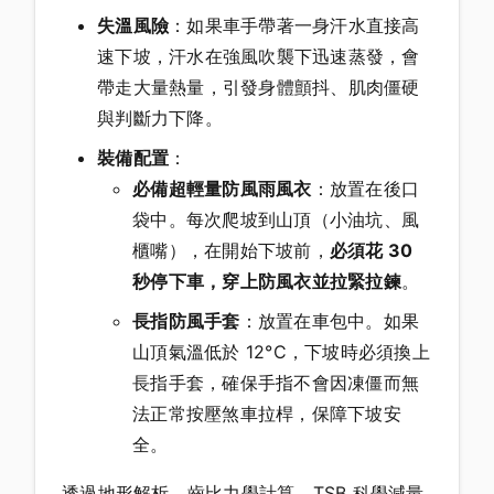
失溫風險
：如果車手帶著一身汗水直接高
速下坡，汗水在強風吹襲下迅速蒸發，會
帶走大量熱量，引發身體顫抖、肌肉僵硬
與判斷力下降。
裝備配置
：
必備超輕量防風雨風衣
：放置在後口
袋中。每次爬坡到山頂（小油坑、風
櫃嘴），在開始下坡前，
必須花 30
秒停下車，穿上防風衣並拉緊拉鍊
。
長指防風手套
：放置在車包中。如果
山頂氣溫低於 12°C，下坡時必須換上
長指手套，確保手指不會因凍僵而無
法正常按壓煞車拉桿，保障下坡安
全。
透過地形解析、齒比力學計算、TSB 科學減量