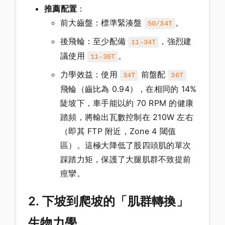
推薦配置
：
前大齒盤：標準緊湊盤
。
50/34T
後飛輪：至少配備
，強烈建
11-34T
議使用
。
11-36T
力學效益：使用
前盤配
34T
36T
飛輪（齒比為 0.94），在相同的 14%
陡坡下，車手能以約 70 RPM 的健康
踏頻，將輸出瓦數控制在 210W 左右
（即其 FTP 附近，Zone 4 閾值
區）。這極大降低了股四頭肌的單次
踩踏力矩，保護了大腿肌群不致提前
痙攣。
2. 下坡到爬坡的「肌群轉換」
生物力學