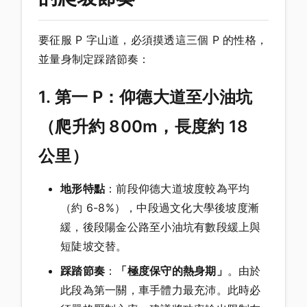
要征服 P 字山道，必須摸透這三個 P 的性格，
並量身制定踩踏節奏：
1. 第一 P：仰德大道至小油坑
（爬升約 800m，長度約 18
公里）
地形特點
：前段仰德大道坡度較為平均
（約 6-8%），中段過文化大學後坡度漸
緩，後段陽金公路至小油坑有數段緩上與
短陡坡交替。
踩踏節奏
：
「極度保守的熱身期」
。由於
此段為第一關，車手體力最充沛。此時必