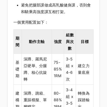
避免把腿部課做成高乳酸健身課，否則會
和騎乘高強度課互相打架。
一個實用配置如下：
組數
期
動作主軸
強度
與次
目標
間
數
深蹲、羅馬尼
3-5
基
75-
亞硬舉、分腿
組 x
建立力
礎
85%
蹲、核心抗旋
4-6
量底座
期
1RM
轉
次
3-4
建
深蹲、跳箱、
80-
轉換為
組 x
構
重踩模擬、單
88%
踩踏輸
3-5
期
腳穩定
1RM
出