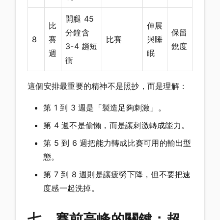
開腿 45
比
伸展
分鐘含
保留
8
賽
比賽
與睡
3-4 趟短
銳度
週
眠
衝
這個安排最重要的精神不是照抄，而是理解：
第 1 到 3 週是「製造足夠刺激」。
第 4 週不是偷懶，而是讓刺激轉成能力。
第 5 到 6 週把能力轉成比賽可用的輸出型
態。
第 7 到 8 週則是讓疲勞下降，但不要把速
度感一起洗掉。
七、賽前高峰的關鍵：超