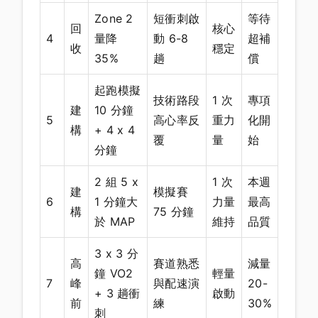
Zone 2
短衝刺啟
等待
回
核心
4
量降
動 6-8
超補
收
穩定
35%
趟
償
起跑模擬
技術路段
1 次
專項
建
10 分鐘
5
高心率反
重力
化開
構
+ 4 x 4
覆
量
始
分鐘
2 組 5 x
1 次
本週
建
模擬賽
6
1 分鐘大
力量
最高
構
75 分鐘
於 MAP
維持
品質
3 x 3 分
高
賽道熟悉
減量
鐘 VO2
輕量
7
峰
與配速演
20-
+ 3 趟衝
啟動
前
練
30%
刺