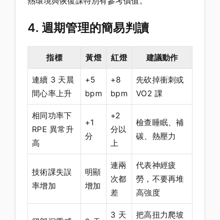
熱環境與恢復課特別有參考價值。
4. 週期管理的簡易判讀
指標
黃燈
紅燈
建議動作
連續 3 天晨
+5
+8
先砍掉衝刺或
間心率上升
bpm
bpm
VO2 課
相同功率下
+2
+1
檢查睡眠、補
RPE 異常升
分以
分
碳、熱壓力
高
上
連兩
代表神經疲
技術課失誤
明顯
次都
勞，不要再堆
率增加
增加
差
高強度
3 天
把高扭力爬坡