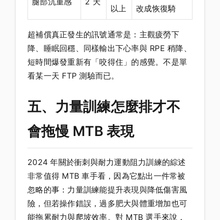
腿部沉重感
2 天
以上
改成恢復騎
超補償真正發生的訊號通常是：主觀疲勞下
降、睡眠回穩、同樣輸出下心率與 RPE 稍降、
短時間爆發重新有「咬得住」的感覺。不是單
看某一天 FTP 測驗而已。
五、力量訓練怎麼排才不
會拖慢 MTB 表現
2024 年關於衝刺與耐力運動阻力訓練的綜述
非常值得 MTB 車手看，因為它點出一件常被
忽略的事：力量訓練能提升表現與降低傷害風
險，但若操作錯誤，過多肥大與體重增加也可
能拖累耐力與爬坡效率。對 MTB 選手來說，