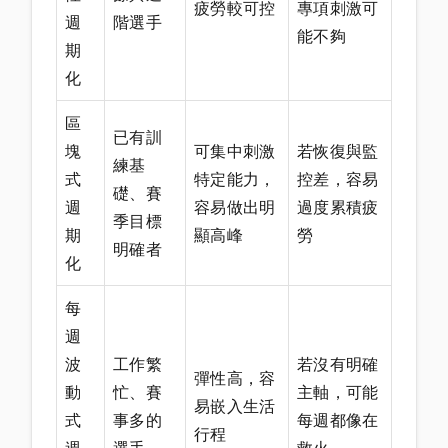
疲勞較可控
專項刺激可
週
階選手
能不夠
期
化
區
已有訓
塊
可集中刺激
若恢復與監
練基
式
特定能力，
控差，容易
礎、賽
週
容易做出明
過度累積疲
季目標
期
顯高峰
勞
明確者
化
每
週
波
工作繁
若沒有明確
彈性高，容
動
忙、賽
主軸，可能
易嵌入生活
式
事多的
每週都像在
行程
週
選手
救火