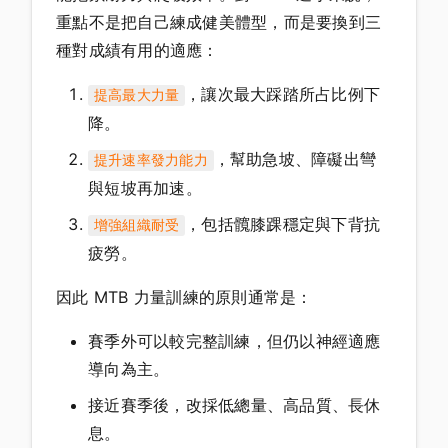
重點不是把自己練成健美體型，而是要換到三
種對成績有用的適應：
，讓次最大踩踏所占比例下
提高最大力量
降。
，幫助急坡、障礙出彎
提升速率發力能力
與短坡再加速。
，包括髖膝踝穩定與下背抗
增強組織耐受
疲勞。
因此 MTB 力量訓練的原則通常是：
賽季外可以較完整訓練，但仍以神經適應
導向為主。
接近賽季後，改採低總量、高品質、長休
息。