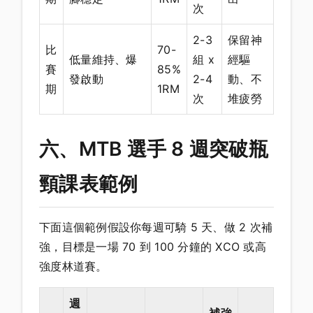
次
2-3
保留神
比
70-
低量維持、爆
組 x
經驅
賽
85%
發啟動
2-4
動、不
期
1RM
次
堆疲勞
六、MTB 選手 8 週突破瓶
頸課表範例
下面這個範例假設你每週可騎 5 天、做 2 次補
強，目標是一場 70 到 100 分鐘的 XCO 或高
強度林道賽。
週
補強