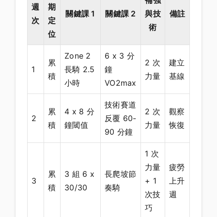
週
期
關鍵課 1
關鍵課 2
與技
備註
次
定
術
位
Zone 2
6 x 3 分
累
2 次
建立
1
長騎 2.5
鐘
積
力量
基線
小時
VO2max
技術賽道
累
4 x 8 分
2 次
觀察
2
反覆 60-
積
鐘閾值
力量
恢復
90 分鐘
1 次
力量
疲勞
累
3 組 6 x
長爬坡節
3
+ 1
上升
積
30/30
奏騎
次技
週
巧