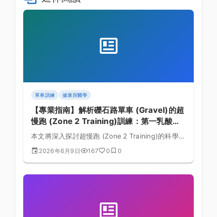
單車訓練
健康與醫學
【專業指南】解析礫石路單車 (Gravel)的超
慢跑 (Zone 2 Training)訓練：第一乳酸閾
值 (LT1) 與微血管新生與疲勞控制的完美平
本文將深入探討超慢跑 (Zone 2 Training)的科學機
衡：基於數據分析的系統方法
制，結合礫石路單車 (Gravel)的生理需求，詳細解
2026年6月9日
167
0
0
析第一乳酸閾值 (LT1) 與微血管新生的理論基礎與
具體訓練課表排定。