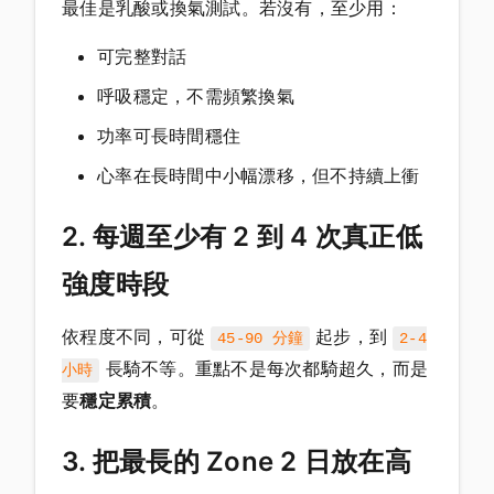
最佳是乳酸或換氣測試。若沒有，至少用：
可完整對話
呼吸穩定，不需頻繁換氣
功率可長時間穩住
心率在長時間中小幅漂移，但不持續上衝
2. 每週至少有 2 到 4 次真正低
強度時段
依程度不同，可從
起步，到
45-90 分鐘
2-4
長騎不等。重點不是每次都騎超久，而是
小時
要
穩定累積
。
3. 把最長的 Zone 2 日放在高