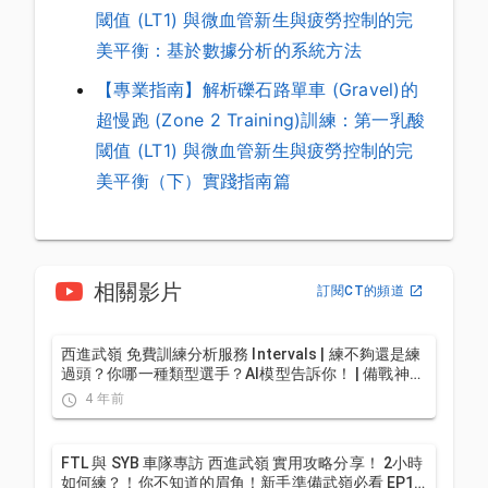
閾值 (LT1) 與微血管新生與疲勞控制的完
美平衡：基於數據分析的系統方法
【專業指南】解析礫石路單車 (Gravel)的
超慢跑 (Zone 2 Training)訓練：第一乳酸
閾值 (LT1) 與微血管新生與疲勞控制的完
美平衡（下）實踐指南篇
相關影片
訂閱CT的頻道
西進武嶺 免費訓練分析服務 Intervals | 練不夠還是練
過頭？你哪一種類型選手？AI模型告訴你！ | 備戰神器
| 公路車 訓練 | CT Yeh
4 年前
FTL 與 SYB 車隊專訪 西進武嶺 實用攻略分享！ 2小時
如何練？！你不知道的眉角！新手準備武嶺必看 EP1 |