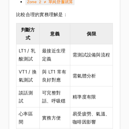
Zone 2 ≠ 單純舒服就算
比較合理的實務理解是：
判斷方
意義
侷限
式
LT1 / 乳
最接近生理
需測試設備與流程
酸測試
定義
VT1 / 換
與 LT1 常有
需氣體分析
氣測試
良好對應
談話測
可完整對
精準度有限
試
話、呼吸穩
心率區
易受疲勞、氣溫、
實務方便
間
咖啡因影響