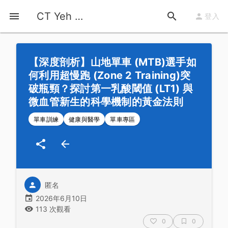
首頁
運動知識
詳情
CT Yeh 公路車基地
登入
【深度剖析】山地單車 (MTB)選手如
何利用超慢跑 (Zone 2 Training)突
破瓶頸？探討第一乳酸閾值 (LT1) 與
微血管新生的科學機制的黃金法則
單車訓練
健康與醫學
單車專區
匿名
2026年6月10日
113 次觀看
0
0