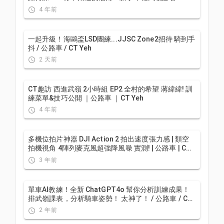
實力派女車友 | 精華版 | 公路車 | CTYeh
4 年前
一起升級！海鷗盃LSD團練...JJSC Zone2招待 騎到手
抖 / 公路車 / CT Yeh
2 天前
CT趣訪 西進武嶺 2小時組 EP2 全村的希望 蔣緯緯! 訓
練菜單&技巧公開 ｜公路車 ｜CT Yeh
4 年前
多機位拍片神器 DJI Action 2 拍出速度張力感 | 類空
拍機視角 4陣列麥克風超強降風噪 實測! | 公路車 | CT
Yeh
3 年前
單車AI教練！全新 ChatGPT4o 幫你分析訓練成果！
排武嶺課表，分析騎車姿勢！ 太神了！ / 公路車 / CT
Yeh / feat. 緯緯
2 年前