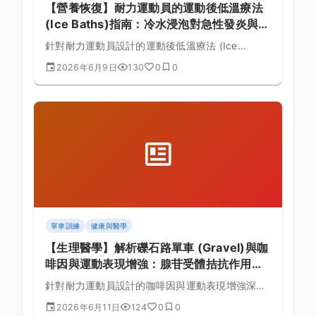
【營養恢復】耐力運動員的運動後低溫療法
(Ice Baths)指南：冷水浸泡對急性發炎與長
期肥大適應的雙面效應與恢復排程：邁向破
針對耐力運動員設計的運動後低溫療法 (Ice
三與突破極限的關鍵
Baths)深度指南，探討其在山地單車 (MTB)中的生
2026年6月9日
130
0
0
理角色，詳細拆解冷水浸泡對急性發炎與長期肥大
適應的雙面效應並提供實務操作菜單。
單車訓練
健康與醫學
【生理醫學】解析礫石路單車 (Gravel)與咖
啡因與運動表現增強：腺苷受體拮抗作用對
主觀運動自覺強度 (RPE) 的影響的最新研究
針對耐力運動員設計的咖啡因與運動表現增強深度
與實踐策略之核心解密
指南，探討其在礫石路單車 (Gravel)中的生理角
2026年6月11日
124
0
0
色，詳細拆解腺苷受體拮抗作用對主觀運動自覺強