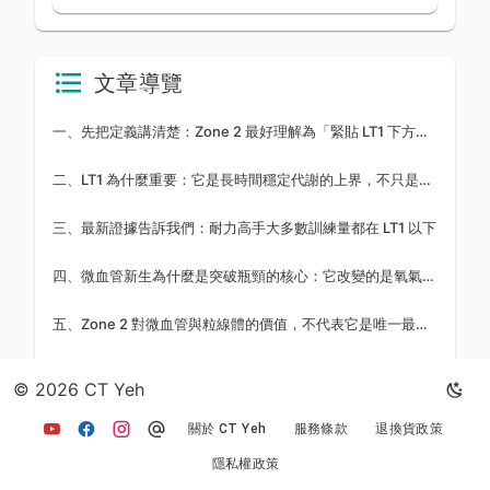
度 (RPE) 的影響並提供實務操作菜單。
文章導覽
一、先把定義講清楚：Zone 2 最好理解為「緊貼 LT1 下方」而不是某個神秘心率數字
二、LT1 為什麼重要：它是長時間穩定代謝的上界，不只是「輕鬆騎」
三、最新證據告訴我們：耐力高手大多數訓練量都在 LT1 以下
四、微血管新生為什麼是突破瓶頸的核心：它改變的是氧氣與代謝物的物流效率
五、Zone 2 對微血管與粒線體的價值，不代表它是唯一最優強度
六、MTB 為什麼特別需要 LT1 以下大量訓練：因為它幫你保住「可重複高強度能力」
© 2026 CT Yeh
七、真正的黃金法則：用 LT1 管低強度容量，用高強度管競賽輸出
關於 CT Yeh
服務條款
退換貨政策
隱私權政策
八、給 MTB 選手的實際做法：怎麼安排 Zone 2 才不會只是「騎得很慢但沒變強」