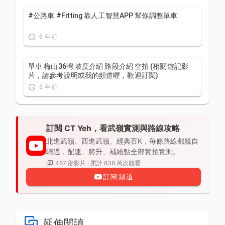
#公路車 #Fitting 靠人工智慧APP 幫你調整單車
6 年前
單車 梅山36灣 坡度介紹 路段介紹 空拍 (相關遊記影
片，請參考說明或我的頻道喔，歡迎訂閱)
6 年前
訂閱 CT Yeh，看武嶺實測與路線攻略
北進武嶺、西進武嶺、經典百K，每條路線都親自
騎過，配速、爬升、補給點全部實拍實測。
467 部影片 · 累計 838 萬次觀看
訂閱頻道
延伸閱讀