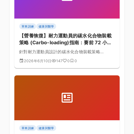
單車訓練
健康與醫學
【營養恢復】耐力運動員的碳水化合物裝載
策略 (Carbo-loading)指南：賽前 72 小時
每公斤體重 10 克碳水的餐單規劃與恢復排
針對耐力運動員設計的碳水化合物裝載策略
程全方位實戰指引
(Carbo-loading)深度指南，探討其在山地單車
2026年6月10日
147
0
0
(MTB)中的生理角色，詳細拆解賽前 72 小時每公
斤體重 10 克碳水的餐單規劃並提供實務操作菜
單。
單車訓練
健康與醫學