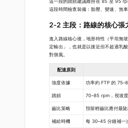
這一段的踏頻建議維持在 85 至 9
這段時間檢查裝備：胎壓、變速、煞
2-2 主段：路線的核心張
進入路線核心後，地形特性（平坦無
定輸出」，也就是以接近但不超過乳
對側風。
配速原則
強度依據
功率約 FTP 的 7
踏頻
70–85 rpm，視坡
齒比策略
預留輕齒比應付最陡
補給時機
每 30–45 分鐘補