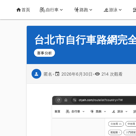
首頁
運動知識
詳情
CT Yeh 公路車基地
首頁
自行車
路跑
游泳
台北市自行車路網完
賽事分析
匿名
•
2026年6月30日
•
214 次觀看