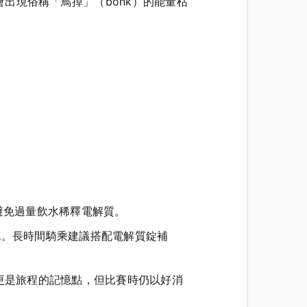
出現俗稱「鳥掉」（bonk）的能量枯
也避免過量飲水稀釋電解質。
補充。長時間騎乘建議搭配電解質錠補
更是旅程的記憶點，但比賽時仍以好消