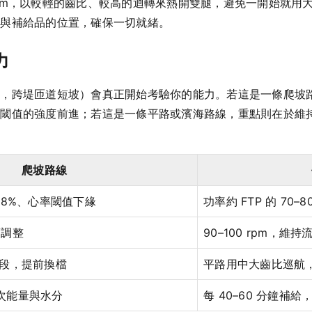
5 rpm，以較輕的齒比、較高的迴轉來熱開雙腿，避免一開始就
車與補給品的位置，確保一切就緒。
力
坡，跨堤匝道短坡）會真正開始考驗你的能力。若這是一條爬坡
酸閾值的強度前進；若這是一條平路或濱海路線，重點則在於維
爬坡路線
5–88%、心率閾值下緣
功率約 FTP 的 70
度調整
90–100 rpm，維持
段，提前換檔
平路用中大齒比巡航
一次能量與水分
每 40–60 分鐘補