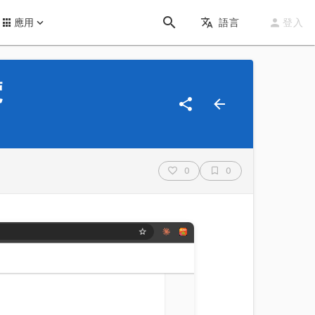
應用
語言
登入
覽
0
0