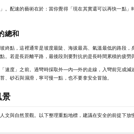
力」。配速的藝術在於：當你覺得「現在其實還可以再快一點」
術的總和
爬坡終點，這裡通常是坡度最陡、海拔最高、氣溫最低的路段，
終點。若是長距離平路，最後段則要對抗的是長時間累積的疲勞
在「速度」之前。過彎時採取外—內—外的走線，入彎前完成減
青苔、砂石與濕滑，寧可慢一點，也不要拿安全冒險。
風景
的人文與自然景觀。以下整理重點地標，建議在安全的前提下放