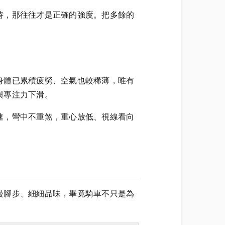
時，那往往才是正確的強度。把多餘的
身體已累積疲勞、空氣也較稀薄，唯有
與專注力下滑。
速，彎中不重煞，重心放低、視線看向
慢腳步、細細品味，畢竟騎車不只是為