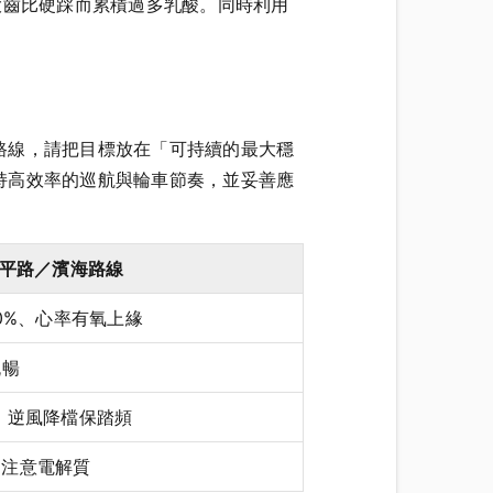
用大齒比硬踩而累積過多乳酸。同時利用
路線，請把目標放在「可持續的最大穩
持高效率的巡航與輪車節奏，並妥善應
平路／濱海路線
–80%、心率有氧上緣
流暢
，逆風降檔保踏頻
給，注意電解質