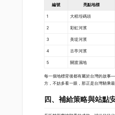
編號
亮點地標
1
大稻埕碼頭
2
彩虹河濱
3
美堤河濱
4
古亭河濱
5
關渡濕地
每一個地標背後都有屬於台灣的故事
方，不妨多看一眼，那正是台灣騎乘
四、補給策略與站點