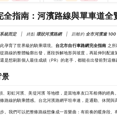
完全指南：河濱路線與單車道全
系統而定
| 終點
環狀河濱路網
| 距離約
全市河濱逾 100
如此孕育了世界級的騎乘環境。
台北市自行車路網完全指南
之所
將從路線的整體輪廓出發，逐段拆解地形與坡度，再延伸到配速
還是想刷新個人最佳成績（PR）的老手，都能在出發前對這條
背景
碼頭、彩虹河濱、美堤河濱 等地標，是當地車友口耳相傳的經典
一條路線的騎乘體感。台北河濱路網平坦串連，是通勤、休閒與
一步。我們可以把整條路線想像成一首樂曲：有前奏的暖身段、