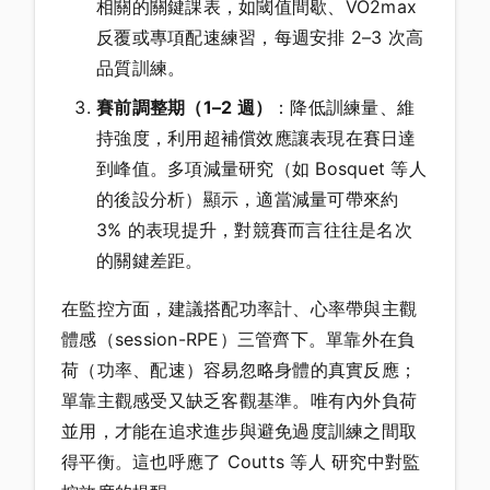
相關的關鍵課表，如閾值間歇、VO2max
反覆或專項配速練習，每週安排 2–3 次高
品質訓練。
賽前調整期（1–2 週）
：降低訓練量、維
持強度，利用超補償效應讓表現在賽日達
到峰值。多項減量研究（如 Bosquet 等人
的後設分析）顯示，適當減量可帶來約
3% 的表現提升，對競賽而言往往是名次
的關鍵差距。
在監控方面，建議搭配功率計、心率帶與主觀
體感（session-RPE）三管齊下。單靠外在負
荷（功率、配速）容易忽略身體的真實反應；
單靠主觀感受又缺乏客觀基準。唯有內外負荷
並用，才能在追求進步與避免過度訓練之間取
得平衡。這也呼應了 Coutts 等人 研究中對監