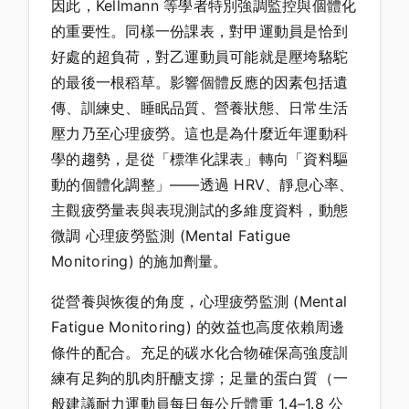
因此，Kellmann 等學者特別強調監控與個體化
的重要性。同樣一份課表，對甲運動員是恰到
好處的超負荷，對乙運動員可能就是壓垮駱駝
的最後一根稻草。影響個體反應的因素包括遺
傳、訓練史、睡眠品質、營養狀態、日常生活
壓力乃至心理疲勞。這也是為什麼近年運動科
學的趨勢，是從「標準化課表」轉向「資料驅
動的個體化調整」——透過 HRV、靜息心率、
主觀疲勞量表與表現測試的多維度資料，動態
微調 心理疲勞監測 (Mental Fatigue
Monitoring) 的施加劑量。
從營養與恢復的角度，心理疲勞監測 (Mental
Fatigue Monitoring) 的效益也高度依賴周邊
條件的配合。充足的碳水化合物確保高強度訓
練有足夠的肌肉肝醣支撐；足量的蛋白質（一
般建議耐力運動員每日每公斤體重 1.4–1.8 公