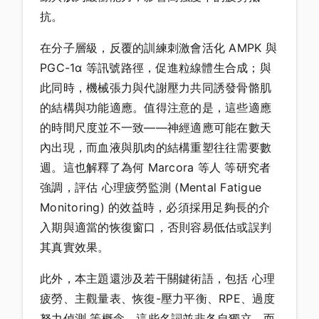
抗。
在分子層級，反覆的訓練刺激會活化 AMPK 與
PGC-1α 等訊號路徑，促進粒線體生合成；與
此同時，機械張力與代謝壓力共同誘發骨骼肌
的結構與功能適應。值得注意的是，這些適應
的時間尺度並不一致——神經適應可能在數天
內出現，而血液與肌肉的結構重塑往往需要數
週。這也解釋了為何 Marcora 等人 等研究者
強調，評估 心理疲勞監測 (Mental Fatigue
Monitoring) 的效益時，必須採用足夠長的介
入期與適當的恢復窗口，否則容易低估或誤判
其真實效果。
此外，本主題還涉及若干關鍵術語，包括 心理
疲勞、主觀量表、恢復-壓力平衡、RPE、過度
努力偵測 等概念。這些名詞並非各自獨立，而