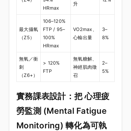
升
HRmax
106–120%
最大攝氧
FTP / 95–
VO2max、
3–
（Z5）
100%
心輸出量
8%
HRmax
無氧／衝
無氧糖解、
> 120%
2–
刺
神經肌肉徵
FTP
5%
（Z6+）
召
實務課表設計：把 心理疲
勞監測 (Mental Fatigue
Monitoring) 轉化為可執