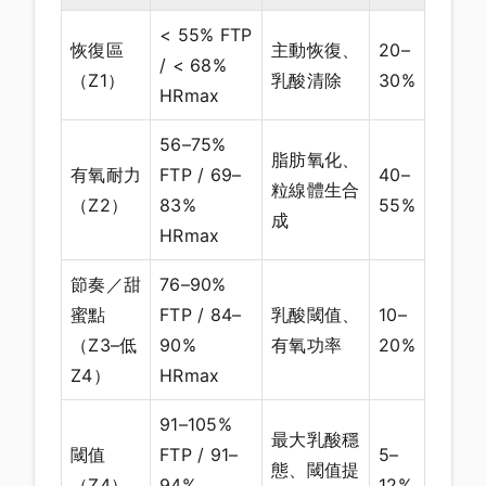
< 55% FTP
恢復區
主動恢復、
20–
/ < 68%
（Z1）
乳酸清除
30%
HRmax
56–75%
脂肪氧化、
有氧耐力
FTP / 69–
40–
粒線體生合
（Z2）
83%
55%
成
HRmax
節奏／甜
76–90%
蜜點
FTP / 84–
乳酸閾值、
10–
（Z3–低
90%
有氧功率
20%
Z4）
HRmax
91–105%
最大乳酸穩
閾值
FTP / 91–
5–
態、閾值提
（Z4）
94%
12%