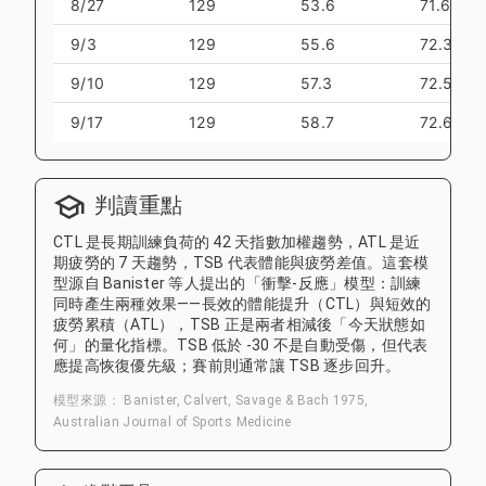
8/27
129
53.6
71.6
9/3
129
55.6
72.3
9/10
129
57.3
72.5
9/17
129
58.7
72.6
判讀重點
CTL 是長期訓練負荷的 42 天指數加權趨勢，ATL 是近
期疲勞的 7 天趨勢，TSB 代表體能與疲勞差值。這套模
型源自 Banister 等人提出的「衝擊-反應」模型：訓練
同時產生兩種效果——長效的體能提升（CTL）與短效的
疲勞累積（ATL），TSB 正是兩者相減後「今天狀態如
何」的量化指標。TSB 低於 -30 不是自動受傷，但代表
應提高恢復優先級；賽前則通常讓 TSB 逐步回升。
模型來源： Banister, Calvert, Savage & Bach 1975,
Australian Journal of Sports Medicine