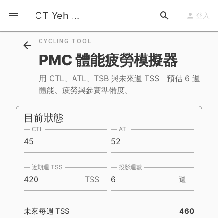
首頁
自行車工具
PMC 體能疲勞模擬器
CT Yeh 公路車基地
登入
CYCLING TOOL
PMC 體能疲勞模擬器
用 CTL、ATL、TSB 與未來週 TSS，預估 6 週
體能、疲勞與參賽準備度。
目前狀態
CTL
ATL
近期週 TSS
投影週數
TSS
週
未來每週 TSS
460