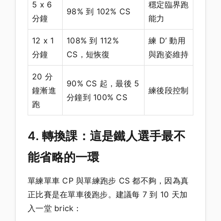
5 x 6
穩定臨界跑
98% 到 102% CS
分鐘
能力
12 x 1
108% 到 112%
練 D’ 動用
分鐘
CS，短恢復
與跑姿維持
20 分
90% CS 起，最後 5
鐘漸進
練後段控制
分鐘到 100% CS
跑
4. 轉換課：這是鐵人選手最不
能省略的一環
單練單車 CP 與單練跑步 CS 都不夠，因為真
正比賽是在單車後跑步。建議每 7 到 10 天加
入一堂 brick：