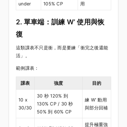
under
105% CP
用
2. 單車端：訓練 W’ 使用與恢
復
這類課表不只是衝，而是要練「衝完之後還能
活」。
範例課表：
課表
強度
目的
30 秒 120% 到
10 x
練 W’ 動用
130% CP / 30 秒
30/30
與部分回補
50% 到 60% CP
提升極重強