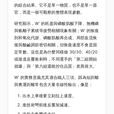
的綜合結果。它不是單一物質，也不是單一器
官，而是一個可觀察的整體表現參數。
研究顯示，W’ 的耗盡與磷酸肌酸下降、無機磷
與氫離子累積等疲勞相關現象有關；W’ 的恢復
則和氧化代謝、磷酸肌酸再合成、局部血流恢
復與酸鹼調節密切相關，但恢復速度不會是固
定常數。這也是為什麼同樣做 30/30、40/20
或坡道反覆衝刺時，不同選手的「第二組開始
就爆」與「第六組還能控住品質」差異很大。
W’ 的實務意義尤其適合鐵人三項。因為短距離
與奧運距離常包含大量非線性輸出，像是：
出水上車後要立刻拉上速度。
進技術彎前後反覆加減速。
追前方集團或卡位。