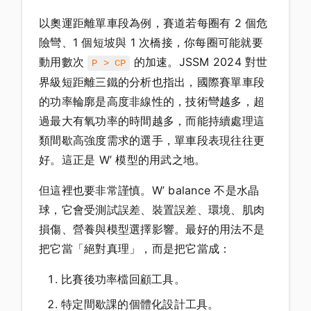
以奧運距離單車段為例，賽道若每圈有 2 個危
險彎、1 個短坡與 1 次橋接，你每圈可能就要
動用數次
的加速。JSSM 2024 對世
P > CP
界級短距離三鐵的分析也指出，國際賽單車段
的功率輪廓是高度非線性的，技術彎越多，超
過最大有氧功率的時間越多，而能持續處理這
類間歇高強度需求的選手，單車段表現往往更
好。這正是 W’ 模型的用武之地。
但這裡也要非常謹慎。W’ balance 不是水晶
球，它會受測試誤差、裝置誤差、環境、肌肉
損傷、營養與模型選擇影響。最好的用法不是
把它當「絕對真理」，而是把它當成：
比賽後功率檔回顧工具。
特定間歇課的個體化設計工具。