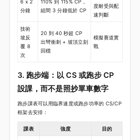
6 x 2
110% 到 115% CP，
度耐受與配
分鐘
組間 3 分鐘低於 CP
速判斷
技術
20 到 40 秒超 CP
坡反
模擬賽道實
出彎衝刺 + 坡頂立刻
覆 8
戰
回穩
次
3. 跑步端：以 CS 或跑步 CP
設課，而不是照抄單車數字
跑步課表可以用臨界速度或跑步功率的 CS/CP
框架去安排：
課表
強度
目的