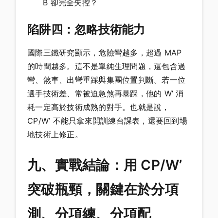
B 卻完全失控？
陷阱四：忽略技術能力
國際三鐵研究顯示，危險彎越多，超過 MAP
的時間越多。這不是單純生理問題，還包含過
彎、煞車、出彎重踩與集團位置判斷。若一位
選手技術差、常被迫急煞再暴踩，他的 W’ 消
耗一定高於技術成熟的對手。也就是說，
CP/W’ 不能只拿來開訓練台課表，還要回到場
地技術上修正。
九、實戰結論：用 CP/W’
突破瓶頸，關鍵在於分項
測、分項練、分項配