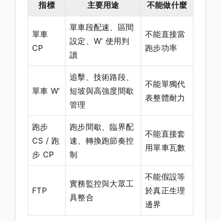
指標
主要用途
不能做什麼
單車段配速、區間
單車
不能直接當
設定、W’ 使用判
CP
跑步功率
讀
追擊、技術路段、
不能單獨代
單車 W’
短坡與高強度間歇
表整體耐力
管理
跑步
跑步間歇、臨界配
不能直接套
CS / 跑
速、轉換跑節奏控
用單車瓦數
步 CP
制
不能假設等
實務監控與大眾工
FTP
於真正生理
具整合
邊界