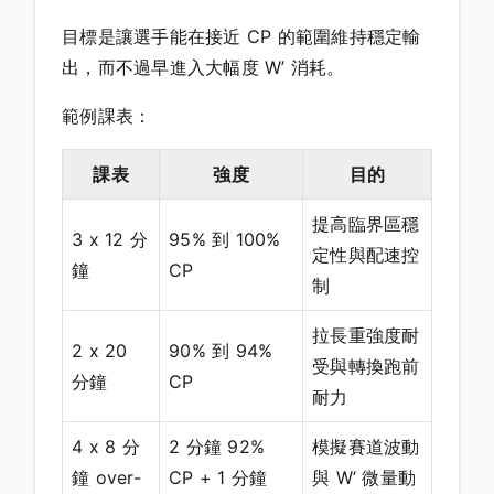
目標是讓選手能在接近 CP 的範圍維持穩定輸
出，而不過早進入大幅度 W’ 消耗。
範例課表：
課表
強度
目的
提高臨界區穩
3 x 12 分
95% 到 100%
定性與配速控
鐘
CP
制
拉長重強度耐
2 x 20
90% 到 94%
受與轉換跑前
分鐘
CP
耐力
4 x 8 分
2 分鐘 92%
模擬賽道波動
鐘 over-
CP + 1 分鐘
與 W’ 微量動