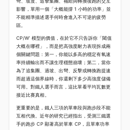
彎、坡度、追擊集團、補給與轉換後跑的交互
影響，單用一個「大概能撐 1 小時的功率」並
不能精準描述選手何時會進入不可逆的疲勞
區。
CP/W’ 模型的價值，在於它不只告訴你「閾值
大概在哪裡」，而是把高強度耐力表現拆成兩
個關鍵問題：第一，你能以多高的穩定有氧速
率持續輸出而不讓生理穩態崩壞；第二，當你
為了追集團、過坡、出彎、反擊或轉換跑提速
而超過這個界線時，你還剩下多少高強度儲備
可用。對鐵人選手而言，這比單看平均瓦數更
接近比賽真相。
更重要的是，鐵人三項的單車段與跑步段不能
互相代換。近年的研究已經指出，受測三鐵選
手的跑步 CP 顯著高於單車 CP，且單車功率