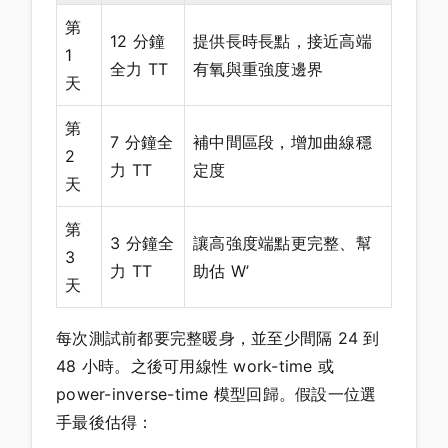
第
12 分鐘
提供長時長點，接近高端
1
全力 TT
有氧與重強度邊界
天
第
7 分鐘全
補中間區段，增加曲線穩
2
力 TT
定度
天
第
3 分鐘全
讓高強度端點更完整、幫
3
力 TT
助估 W’
天
每次測試前都要完整暖身，並至少間隔 24 到
48 小時。之後可用線性 work-time 或
power-inverse-time 模型回歸。假設一位選
手最後估得：