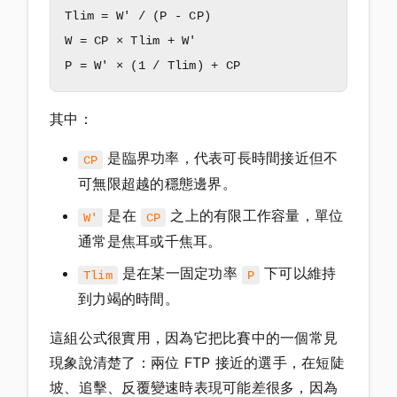
Tlim = W' / (P - CP)

W = CP × Tlim + W'

其中：
是臨界功率，代表可長時間接近但不
CP
可無限超越的穩態邊界。
是在
之上的有限工作容量，單位
W'
CP
通常是焦耳或千焦耳。
是在某一固定功率
下可以維持
Tlim
P
到力竭的時間。
這組公式很實用，因為它把比賽中的一個常見
現象說清楚了：兩位 FTP 接近的選手，在短陡
坡、追擊、反覆變速時表現可能差很多，因為