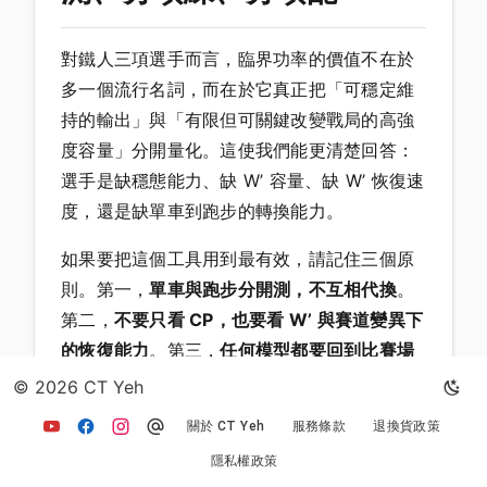
對鐵人三項選手而言，臨界功率的價值不在於
多一個流行名詞，而在於它真正把「可穩定維
持的輸出」與「有限但可關鍵改變戰局的高強
度容量」分開量化。這使我們能更清楚回答：
選手是缺穩態能力、缺 W’ 容量、缺 W’ 恢復速
度，還是缺單車到跑步的轉換能力。
如果要把這個工具用到最有效，請記住三個原
則。第一，
單車與跑步分開測，不互相代換
。
第二，
不要只看 CP，也要看 W’ 與賽道變異下
的恢復能力
。第三，
任何模型都要回到比賽場
景驗證
，特別是轉換跑、技術賽道、補給與疲
© 2026 CT Yeh
勞累積。
關於 CT Yeh
服務條款
退換貨政策
當你把這三件事做好，CP/W’ 就不只是實驗室
隱私權政策