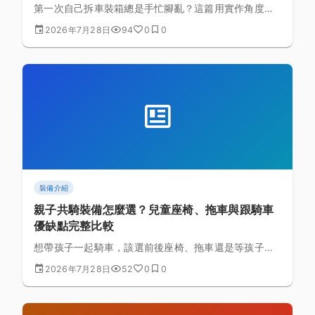
第一次自己拆車裝箱總是手忙腳亂？這篇用實作角度整
理需要的工具、建議的拆解順序、每個部位的包裝技
2026年7月28日
94
0
0
巧，讓你在家就能練好這套技能，出國或托運都不用再
花錢請人代工。
裝備介紹
親子共騎裝備怎麼選？兒童座椅、拖車與跟騎車
優缺點完整比較
想帶孩子一起騎車，該選前後座椅、拖車還是等孩子能
自己騎再一起出門？本文從安全性、適用年齡、實際使
2026年7月28日
52
0
0
用經驗整理三種方式的優缺點，幫助家長做出符合自家
狀況的選擇。