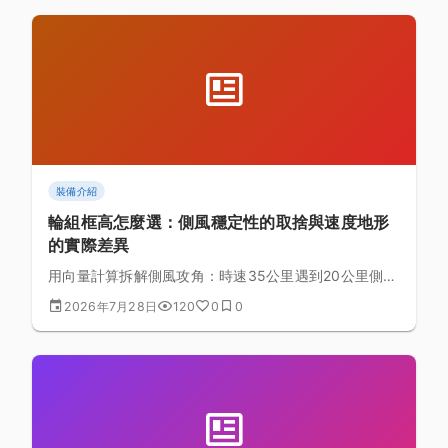
裝備介紹
輪組框高怎麼選：側風穩定性的取捨與速度地形
的實際差異
用向量計算拆解側風攻角：時速35公里遇到20公里側
風，實際攻角只有約30度。搞懂框高效益在不同速度與
2026年7月28日
120
0
0
地形下的真實差異，不再被「越深越快」的行銷話術牽
著走。