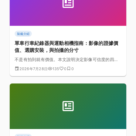
裝備介紹
單車行車紀錄器與運動相機指南：影像的證據價
值、選購安裝，與拍攝的分寸
不是有拍到就有價值。本文說明決定影像可信度的四個
特性、前錄與後錄的優先順序、選購與安裝的實務要
2026年7月28日
135
0
0
點、事故後的十步備份流程，以及公開影像時的隱私分
寸與網路公審的四個風險。