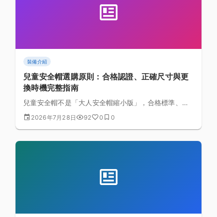
裝備介紹
兒童安全帽選購原則：合格認證、正確尺寸與更
換時機完整指南
兒童安全帽不是「大人安全帽縮小版」，合格標準、合
適尺寸的判斷方式、以及該多久更換一次，每一項都攸
2026年7月28日
92
0
0
關孩子的安全。這篇文章談原理與判斷邏輯，不推薦特
定產品。