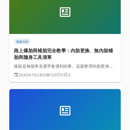
裝備介紹
路上爆胎與補胎完全教學：內胎更換、無內胎補
胎與隨身工具清單
爆胎是每個車友遲早會遇到的事。這篇整理內胎更換的
完整步驟、無內胎系統（Tubeless）的路邊補胎方式，
2026年7月28日
120
0
0
以及該隨身攜帶的工具清單，讓你在半路爆胎時也能從
容處理。