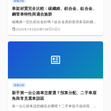
裝備介紹
車架材質完全比較：碳纖維、鋁合金、鈦合金、
鋼管車特性與適合族群
碳纖維一定比鋁合金好嗎？鈦合金真的值得多花的錢
嗎？鋼管車是不是已經過時了？從材料特性拆解四種主
2026年7月28日
138
0
0
流車架材質的差異邏輯，幫助你判斷哪一種適合自己的
騎乘需求。
裝備介紹
新手第一台公路車怎麼選？預算分配、二手車眉
角與常見選車誤區
第一台公路車該把錢花在哪裡？二手車值不值得買、要