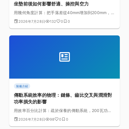
坐墊前後如何影響舒適、操控與空力
用幾何角度計算：把手落差從40mm增加到200mm，軀
幹傾角從3.5度拉大到17.1度。搞懂座艙四大調整項目背
2026年7月28日
132
0
0
後的力學邏輯，找到適合自己的設定，而非套用固定公
式。
裝備介紹
傳動系統效率的物理：鏈條、齒比交叉與潤滑對
功率損失的影響
用效率百分比計算：疏於保養的傳動系統，200瓦功率
可能白白流失24瓦。拆解齒比交叉的幾何角度、鏈條潤
2026年7月28日
98
0
0
滑機制，以及踏頻與齒比的速度換算。