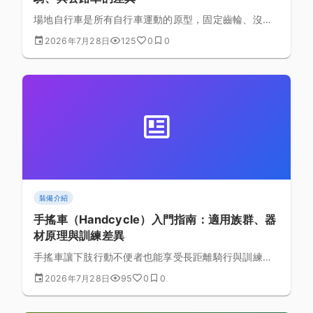
場地自行車是所有自行車運動的原型，固定齒輪、沒有
煞車、沒有變速——這篇帶你理解場地車的機械原理、
2026年7月28日
125
0
0
騎乘邏輯，以及為什麼許多職業公路車手都把場地訓練
當作基本功。
裝備介紹
手搖車（Handcycle）入門指南：適用族群、器
材原理與訓練差異
手搖車讓下肢行動不便者也能享受長距離騎行與訓練的
樂趣。本文介紹手搖車的分類與機構原理、適合的族
2026年7月28日
95
0
0
群、與一般公路車訓練的異同，以及入門前需要了解的
安全與器材知識。