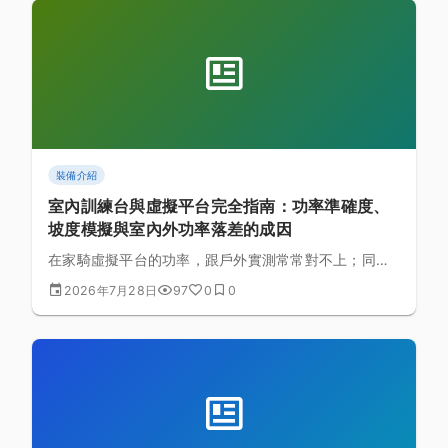
裝備介紹
室內訓練台與虛擬平台完全指南：功率準確度、
坡度模擬與室內外功率落差的成因
在家騎虛擬平台的功率，跟戶外實測常常對不上；同樣
標示 8% 的坡度，室內外踩起來卻是兩種感覺。這篇拆
2026年7月28日
97
0
0
解智慧訓練台的量測原理、坡度模擬的物理限制，以及
室內外功率落差背後真正的生理與環境因素。