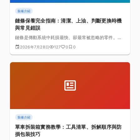
裝備介紹
鏈條保養完全指南：清潔、上油、判斷更換時機
與常見錯誤
鏈條是傳動系統中耗損最快、卻最常被忽略的零件。這
篇整理清潔上油的正確流程、鏈條伸長的判斷方式、常
2026年7月28日
127
0
0
見的保養錯誤，幫你用最低成本延長鏈條與變速系統的
壽命。
裝備介紹
單車拆裝箱實務教學：工具清單、拆解順序與防
損包裝技巧