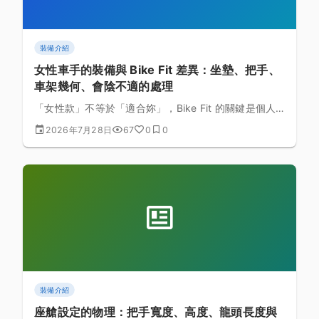
裝備介紹
女性車手的裝備與 Bike Fit 差異：坐墊、把手、
車架幾何、會陰不適的處理
「女性款」不等於「適合妳」，Bike Fit 的關鍵是個人
身體數據而非性別標籤。本文整理常見身型差異的參考
2026年7月28日
67
0
0
方向、坐墊選擇思路、會陰不適的調整策略，並提醒長
期不適不應忍耐，必要時應尋求專業評估。
裝備介紹
座艙設定的物理：把手寬度、高度、龍頭長度與