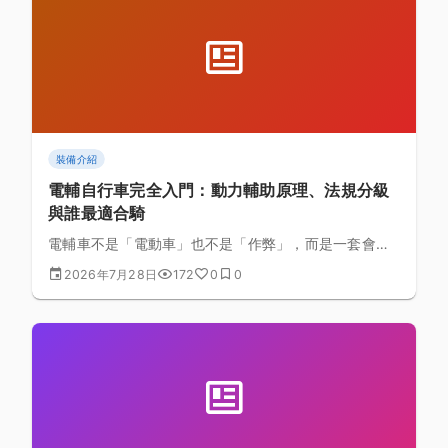
裝備介紹
電輔自行車完全入門：動力輔助原理、法規分級
與誰最適合騎
電輔車不是「電動車」也不是「作弊」，而是一套會讀
懂你踩踏力道的動力輔助系統。這篇從馬達感測原理講
2026年7月28日
172
0
0
到台灣法規分級，帶你搞懂電輔車到底適合誰、怎麼
選、上路前要注意什麼。