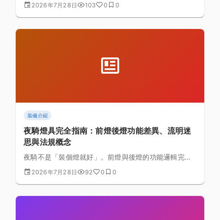
注意什麼？新手最容易踩的選車陷阱有哪些？這篇文章
2026年7月28日
103
0
0
談邏輯與判斷方式，不推薦特定品牌型號。
裝備介紹
夜騎燈具完全指南：前燈後燈功能差異、流明迷
思與法規概念
夜騎不是「裝個燈就好」。前燈與後燈的功能邏輯完全
不同、流明數字背後容易被誤解的迷思、以及配戴照明
2026年7月28日
92
0
0
設備的法規概念，這篇文章從原理帶你建立正確的夜騎
照明思維。