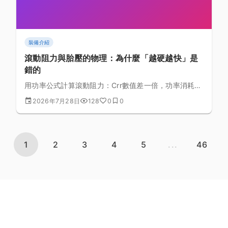
裝備介紹
滾動阻力與胎壓的物理：為什麼「越硬越快」是
錯的
用功率公式計算滾動阻力：Crr數值差一倍，功率消耗也
差一倍。拆解胎壓與路面粗糙度的懸浮損失機制，說明
2026年7月28日
128
0
0
近年公路車胎寬變寬的物理原因。
1
2
3
4
5
...
46