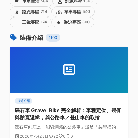
單車生活
586
訓練科學
1365
路跑專區
714
單車專區
540
三鐵專區
174
游泳專區
500
裝備介紹
1100
裝備介紹
礫石車 Gravel Bike 完全解析：車種定位、幾何
與胎寬邏輯，與公路車／登山車的取捨
礫石車到底是「能騎爛路的公路車」還是「裝彎把的登
山車」？從幾何數字背後的物理意義、胎寬與輪徑的選
2026年7月28日
92
0
0