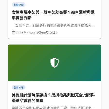
裝備介紹
女性專屬車架與一般車架差在哪？幾何邏輯與選
車實務判斷
「女性車架」到底是行銷噱頭還是真有道理？從幾何設
計邏輯拆解女性專屬車架與一般（俗稱男性）車架的差
2026年7月28日
99
0
0
異，並提供不靠標籤、實際適合自己的選車判斷方式。
裝備介紹
路跑鞋什麼時候該換？磨損徵兆判斷完全指南與
繼續穿舊鞋的風險
跑鞋不是穿到鞋面破洞才算壽終正寢。從中底回彈力、