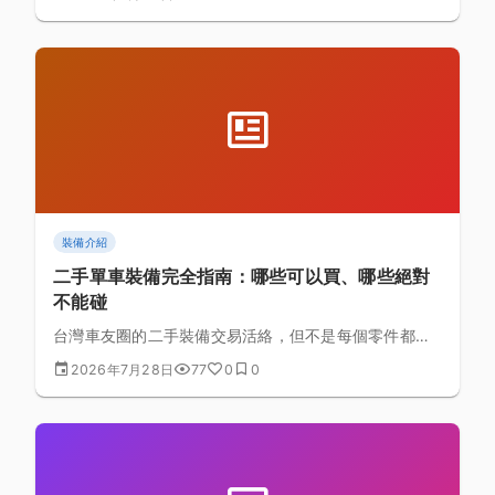
擇邏輯、傳動與齒比配置，到什麼情況下你其實不需要
買它。
裝備介紹
二手單車裝備完全指南：哪些可以買、哪些絕對
不能碰
台灣車友圈的二手裝備交易活絡，但不是每個零件都適
合二手流通。本文用「失效模式」拆解風險，列出 A 到
2026年7月28日
77
0
0
D 四級分類、逐項檢查表、消耗品殘值估算與面交
SOP，並說明安全帽與碳纖維結構件為何不該碰二手。