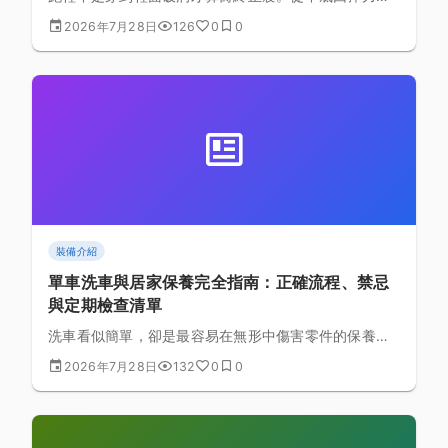
外底磨耗紋路到鞋楦變形，本文整理判斷換鞋時機的具
2026年7月28日
126
0
0
體方法，並說明繼續穿磨損鞋跑步可能帶來的傷害風
險。
裝備介紹
單車洗車與居家保養完全指南：正確流程、禁忌
與定期檢查清單
洗車看似簡單，卻是最容易在無形中傷害零件的保養環
節。這篇整理正確的洗車流程、絕對要避免的錯誤做
2026年7月28日
132
0
0
法，以及一份可以直接照著做的定期保養檢查清單。