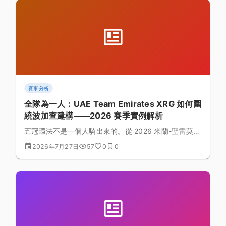
目。
賽事分析
全隊為一人：UAE Team Emirates XRG 如何圍
繞波加查建構——2026 賽季實例解析
五冠環法不是一個人騎出來的。從 2026 米蘭-聖雷莫摔
車後 Vermeersch、Großschartner 的護送，到
2026年7月27日
57
0
0
McNulty、Del Toro 的領騎，再到環法蘭德斯車隊在
Molenberg 就提早開打，本文用公開紀錄拆解一支世界
頂尖車隊如何把所有資源對準同一個人。