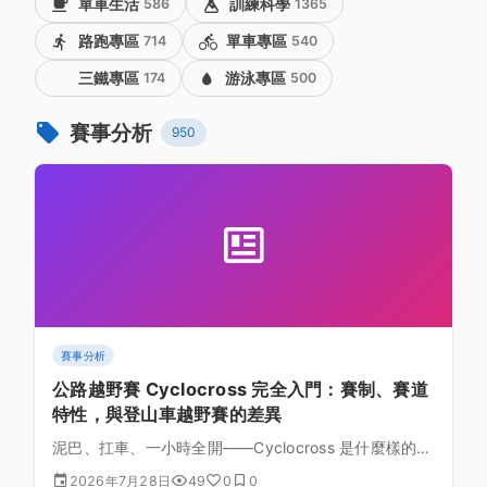
單車生活
586
訓練科學
1365
路跑專區
714
單車專區
540
三鐵專區
174
游泳專區
500
賽事分析
950
賽事分析
公路越野賽 Cyclocross 完全入門：賽制、賽道
特性，與登山車越野賽的差異
泥巴、扛車、一小時全開——Cyclocross 是什麼樣的比
賽？從計時制賽制、維修區換車、賽道地形設計，到它
2026年7月28日
49
0
0