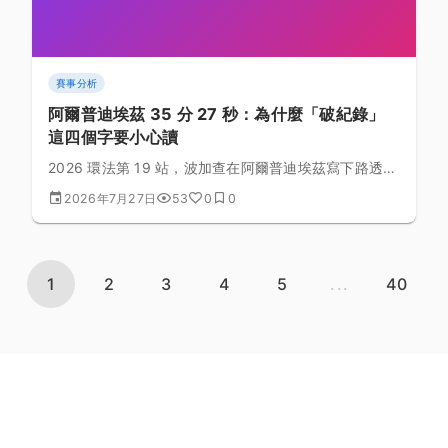
賽事分析
阿爾普迪埃茲 35 分 27 秒：為什麼「破紀錄」
這四個字要小心讀
2026 環法第 19 站，波加查在阿爾普迪埃茲寫下路透社
計時 35 分 27 秒的成績，報導稱比 Pantani 的舊猷快
2026年7月27日
53
0
0
超過一分鐘。這個數字在歷史脈絡裡代表什麼？又為什
麼跨年代的爬坡計時比較，永遠要加上一堆但書？
1
2
3
4
5
...
40