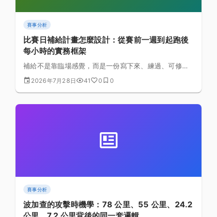
賽事分析
比賽日補給計畫怎麼設計：從賽前一週到起跑後
每小時的實務框架
補給不是靠臨場感覺，而是一份寫下來、練過、可修正
的計畫。本文從賽前一週的能量與腸胃準備、賽前24小
2026年7月28日
41
0
0
時的碳水安排，一路拆解到起跑後每小時的碳水、水
分、鈉與咖啡因框架，並附時間軸表、依賽事時長的補
給框架表與就醫警訊清單。
賽事分析
波加查的攻擊時機學：78 公里、55 公里、24.2
公里、7.2 公里背後的同一套邏輯