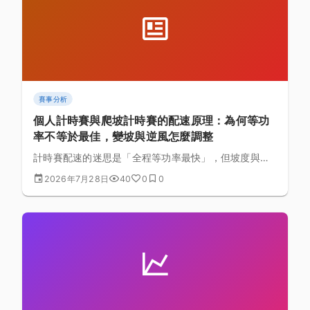
賽事分析
個人計時賽與爬坡計時賽的配速原理：為何等功
率不等於最佳，變坡與逆風怎麼調整
計時賽配速的迷思是「全程等功率最快」，但坡度與風
阻改變了速度對功率的敏感度：解析爬坡多出力、下坡
2026年7月28日
40
0
0
少出力的變功率配速原理，逆風順風的調整邏輯，以及
姿勢、齒比與功率計在實務執行上的搭配方式。