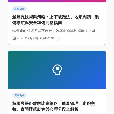
賽事分析
越野跑技術與策略：上下坡跑法、地形判讀、裝
備導航與安全準備完整指南
越野跑的成績差異來自技術效率而非單純體能：上坡快
走的節能邏輯、下坡穩定重心的落地技巧、依地形轉換
2026年7月28日
45
0
0
跑法的判讀方式，以及裝備、導航與強制安全裝備的實
務準備，帶你建立完整的越野跑比賽策略框架。
賽事分析
超馬與長距離的比賽策略：能量管理、走跑交
替、夜間睡眠剝奪與心理分段全解析