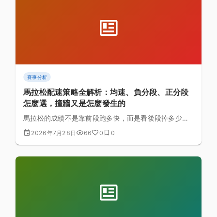
賽事分析
馬拉松配速策略全解析：均速、負分段、正分段
怎麼選，撞牆又是怎麼發生的
馬拉松的成績不是靠前段跑多快，而是看後段掉多少。
本文拆解均速、負分段、正分段三種配速型態的取捨，
2026年7月28日
66
0
0
逐層說明撞牆的生理成因，並給出賽前到賽後段的執行
檢查清單與退賽警訊。