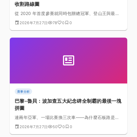
收割路線圖
從 2020 年首度參賽就同時包辦總冠軍、登山王與最佳
新人，到 2026 年單屆再收五站，波加查在環法累積了
2026年7月27日
78
0
0
26 個分站冠軍。這份清單告訴我們的，遠不只是「他很
會爬坡」。
賽事分析
巴黎-魯貝：波加查五大紀念碑全制霸的最後一塊
拼圖
連兩年亞軍、一場比賽換三次車——為什麼石板路是波
加查最難跨過的一關？從五大紀念碑的性格差異、體型
2026年7月27日
50
0
0
與功率型態的錯配，到 velodrome 純衝刺的結構性劣
勢，完整拆解。