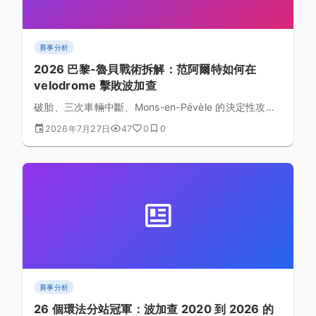
賽事分析
2026 巴黎-魯貝戰術拆解：范阿爾特如何在
velodrome 擊敗波加查
破胎、三次車輛中斷、Mons-en-Pévèle 的決定性攻
擊，最後在自行車場衝刺落敗。這場比賽如何讓 Wout
2026年7月27日
47
0
0
van Aert 拿下首座石板路紀念碑，又留給波加查什麼樣
的未竟之業？
賽事分析
26 個環法分站冠軍：波加查 2020 到 2026 的