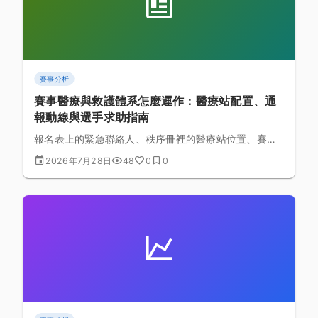
賽事分析
賽事醫療與救護體系怎麼運作：醫療站配置、通
報動線與選手求助指南
報名表上的緊急聯絡人、秩序冊裡的醫療站位置、賽道
旁那台救護車，其實串成一套完整的救護體系。理解它
2026年7月28日
48
0
0
怎麼運作，你才知道出事時該向誰求助、該說什麼、以
及什麼時候該果斷退賽。