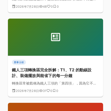
整場能量預算的分配問題。為什麼很多新手游泳成績亮
2026年7月28日
48
0
0
眼、單車也很有勁，一到跑步就整個崩盤？本文拆解三
項之間的能量分配邏輯，並整理常見的配速失衡劇本與
對應策略。
賽事分析
鐵人三項轉換區完全拆解：T1、T2 的動線設
計、裝備擺放與能省下的每一分鐘
轉換區常被戲稱為鐵人三項的「第四項」，因為它不比
體能卻絕對比得出效率。從T1的脫防寒衣到T2的換鞋上
2026年7月28日
31
0
0
路，本文逐步拆解轉換區的完整流程、裝備擺放邏輯與
常見失誤，幫助新手把「站在原地發呆」的時間降到最
低。