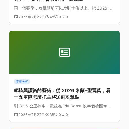
同一個賽季，攻擊距離可以差到十倍以上。把 2026 年
Strade Bianche、米蘭-聖雷莫、環法蘭德斯、列日與環
2026年7月27日
48
0
0
法 S14 的攻擊點排在一起，會看到「距離」其實不是重
點——地形與對手剩幾個人才是。
賽事分析
領騎與護衛的藝術：從 2026 米蘭-聖雷莫，看
一支車隊怎麼把主將送到攻擊點
剩 32.5 公里摔車，最後在 Via Roma 以半個輪圈奪
冠。2026 聖雷莫留下一份完整的教材：救援、領騎、
2026年7月27日
38
0
0
交棒三個階段各自在做什麼，為什麼決定勝負的往往是
攻擊之前的那三十分鐘。附台灣團騎可直接練的三個項