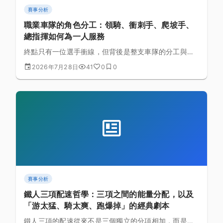
賽事分析
職業車隊的角色分工：領騎、衝刺手、爬坡手、
總指揮如何為一人服務
終點只有一位選手衝線，但背後是整支車隊的分工與犧
牲。這篇拆解領騎、衝刺手、爬坡手、總指揮的角色功
2026年7月28日
41
0
0
能，理解一支職業車隊如何把八個人的力氣轉化成一人
的勝利。
賽事分析
鐵人三項配速哲學：三項之間的能量分配，以及
「游太猛、騎太爽、跑爆掉」的經典劇本
鐵人三項的配速從來不是三個獨立的分項相加，而是一