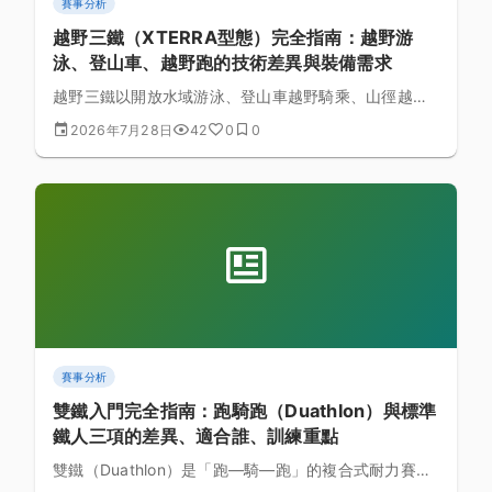
賽事分析
越野三鐵（XTERRA型態）完全指南：越野游
泳、登山車、越野跑的技術差異與裝備需求
越野三鐵以開放水域游泳、登山車越野騎乘、山徑越野
跑取代標準鐵人三項的柏油路面項目，技術門檻與裝備
2026年7月28日
42
0
0
需求都截然不同。本文完整解析越野三鐵三大項目的技
術要點、裝備選擇與訓練準備，帶你了解這項更貼近自
然環境的耐力運動。
賽事分析
雙鐵入門完全指南：跑騎跑（Duathlon）與標準
鐵人三項的差異、適合誰、訓練重點
雙鐵（Duathlon）是「跑—騎—跑」的複合式耐力賽