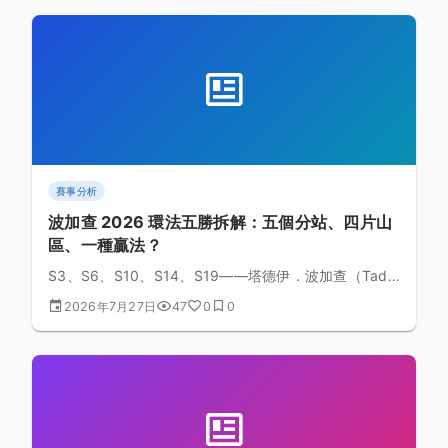
賽事分析
波加查 2026 環法五勝拆解：五個分站、四片山
區、一種贏法？
S3、S6、S10、S14、S19——塔德伊．波加查（Tadej
Pogačar）在 2026 環法拿下五個分站冠軍。把這五站
2026年7月27日
47
0
0
按地形與打法拆開來看，會發現它們橫跨庇里牛斯、中
央高地、孚日山與阿爾卑斯，從山頂決戰到 7.2 公里獨
走都有。這篇談的是「贏法的多樣性」。