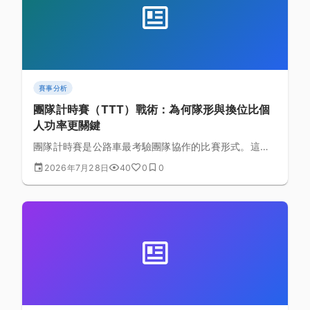
賽事分析
團隊計時賽（TTT）戰術：為何隊形與換位比個
人功率更關鍵
團隊計時賽是公路車最考驗團隊協作的比賽形式。這篇
說明為什麼隊形效率勝過個人絕對功率，拆解換位技
2026年7月28日
40
0
0
巧、掉隊應對與器材協調的實務細節。