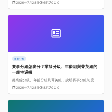
事，少了游泳門檻卻保留多項運動轉換的挑戰。本文完
2026年7月28日
65
0
0
整解析雙鐵與標準鐵人三項的差異、適合族群、賽事結
構、轉換區技巧與訓練規劃重點，幫助想跨出第一步的
耐力運動愛好者做出正確選擇。
賽事分析
賽事分組怎麼分？業餘分級、年齡組與菁英組的
一般性邏輯
從業餘分級、年齡分組到菁英組，說明賽事分組制度背
後的一般性設計邏輯與常見名詞，幫助新手看懂報名頁
2026年7月28日
82
0
0
面上的分組欄位，實際規則仍以各賽事官方簡章為準。