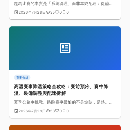
超馬比賽的本質是「系統管理」而非單純配速：從醣類
與電解質的能量帳本、走跑交替的生理與心理效益，到
2026年7月28日
35
0
0
跨夜賽事的睡眠剝奪因應，以及把巨大距離拆解成可執
行片段的心理分段技巧，完整整理賽前到賽中的實務策
略。
賽事分析
高溫賽事降溫策略全攻略：賽前預冷、賽中降
溫、裝備調整與配速拆解
夏季公路車挑戰、路跑賽事最怕的不是坡陡，是熱。本
文從賽前預冷、賽中主動降溫手段、裝備選擇到配速策
2026年7月28日
53
0
0
略拆解，提供一套完整可執行的高溫賽事應對架構，幫
你把熱量損耗降到最低。