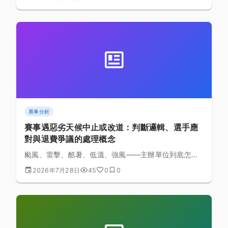
與 XCO 登山車越野賽的結構性差異，一次講清楚，並
附上台灣車友的入門路徑。
賽事分析
賽事遇惡劣天候中止或改道：判斷邏輯、選手應
對與退費爭議的處理概念
颱風、雷擊、酷暑、低溫、強風——主辦單位到底怎麼
決定要不要停辦？賽中改道時你該做什麼？退費為什麼
2026年7月28日
45
0
0
常常談不攏？這篇拆解天候決策的一般性邏輯，以及選
手該有的準備與心理建設。